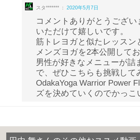
◇
下向きの犬のポーズ
スタ******* ：
2020年5月7日
…体幹強化・肩こり緩和・リラックス
コメントありがとうござい
◇
舟のポーズ
いただけて嬉しいです。
筋トレヨガと似たレッスン
…お腹引き締め・太もも引き締め・便秘緩和
メンズヨガを2本公開して
YouTubeのダイジェスト動画は
こちら
男性が好きなメニューが詰
*～*～*～*～*～*～*～*～*～*～*～*～*～*
で、ぜひこちらも挑戦して
◆田中舞インストラクター出演動画
OdakaYoga Warrior Pow
美脚ヨガ
ズを決めていくのでかっこい
http://home-fitness24.jp/1372
筋トレヨガ
http://home-fitness24.jp/1318
※現在表
イズです