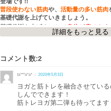
登場です!!
普段使わない筋肉
や、
活動量の多い筋肉
基礎代謝を上げていきましょう。
基礎代謝を上げることで
身体が痩せやす
詳細をもっと見る
プした身体
に近づいていきます!!
＊筋トレヨガメニュー＊
コメント数:2
◇猫のポーズ
…身体を温める・股関節の柔軟性ＵＰ・背骨
ta***a*a* ：
2020年5月3日
◇
プランクポーズ
ヨガと筋トレを融合させている
…体幹強化・お腹引き締め・姿勢を整える
しんでできます！
◇
チャトランガ
筋トレヨガ第二弾も待ってます
…腹部引き締め・腕と手首の強化