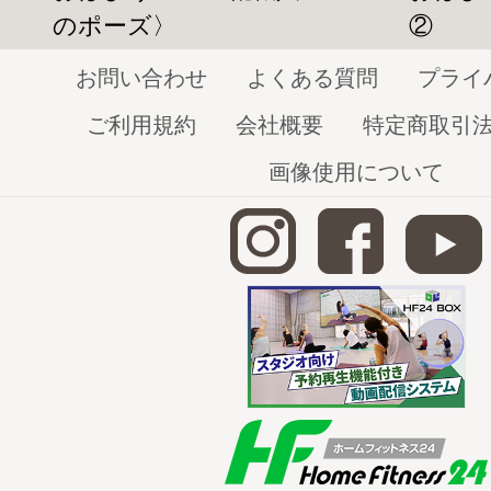
おはようヨガ【ヒップロール】
のポーズ〉
②
http://home-fitness24.jp/1329
お問い合わせ
よくある質問
プライ
*～*～*～*～*～*～*～*～*～*～*～*～*～*
ご利用規約
会社概要
特定商取引
画像使用について