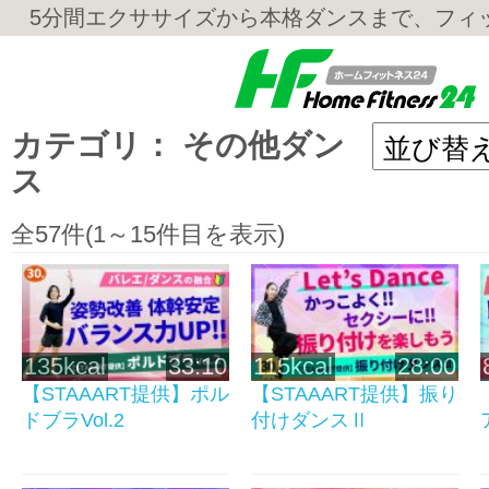
5分間エクササイズから本格ダンスまで、フィ
カテゴリ： その他ダン
ス
全57件(1～15件目を表示)
135kcal
33:10
115kcal
28:00
【STAAART提供】ポル
【STAAART提供】振り
ドブラVol.2
付けダンスⅡ