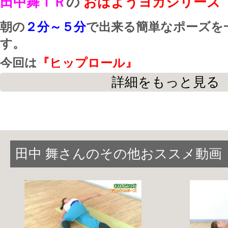
田中舞ＩＲ
の
おはようヨガシリーズ
朝の
２分～５分
で出来る簡単なポーズを
す。
今回は
『ヒップロール』
詳細をもっと見る
一日歩き回る方や、下半身が重たいなと
め
です!!
朝にしっかり体を伸ばして、気持ち良く
田中 舞さんのその他おススメ動画
う!!
※タオルかベルトを用意して下さい。
＊主な効果＊
股関節周りの柔軟性ＵＰ・足の引き締め