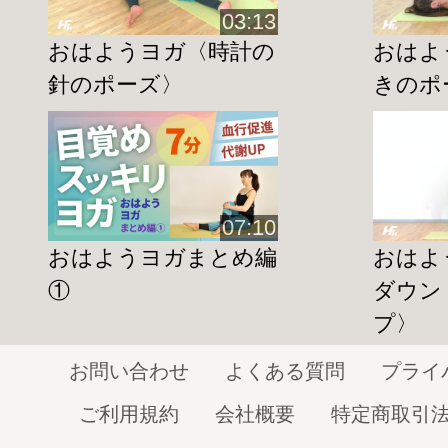
和・リラックス
03:13
YouTubeのダイジェスト動画は
こちら
おはようヨガ〈時計の
おはよ
*～*～*～*～*～*～*～*～*～*～*～*～*～*
針のポーズ〉
きのポ
◆田中舞インストラクター出演動画
美脚ヨガ
http://home-fitness24.jp/1372
筋トレヨガ
07:10
http://home-fitness24.jp/1318
おはようヨガまとめ編
おはよ
おはようヨガ【靴職人のポーズ】
①
ダウン
http://home-fitness24.jp/1328
プ〉
おはようヨガ【ガス抜きのポーズ】
お問い合わせ
よくある質問
プライ
http://home-fitness24.jp/1330
ご利用規約
会社概要
特定商取引
おはようヨガ【時計の針のポーズ】