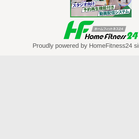
http://home-fitness24.jp/7406
Proudly powered by HomeFitness24 si