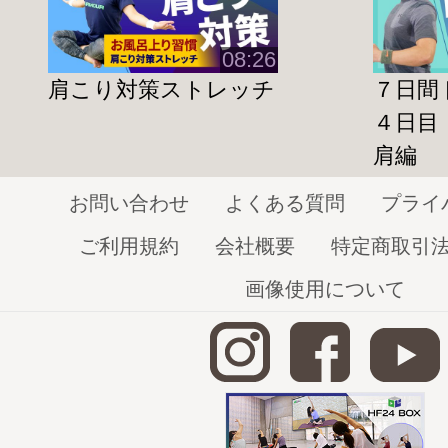
１日目 下半身・太もも編
http://home-fitness24.jp/7345
08:26
２日目 下半身・お尻編
肩こり対策ストレッチ
７日間
http://home-fitness24.jp/7357
４日目
３日目 上半身・二の腕編
肩編
http://home-fitness24.jp/7370
お問い合わせ
よくある質問
プライ
４日目 上半身・胸＆肩編
ご利用規約
会社概要
特定商取引
http://home-fitness24.jp/7375
画像使用について
５日目 上半身・背中編 ※現在表示中
http://home-fitness24.jp/7399
６日目 体幹・お腹編
http://home-fitness24.jp/7402
７日目 全身ストレッチ編