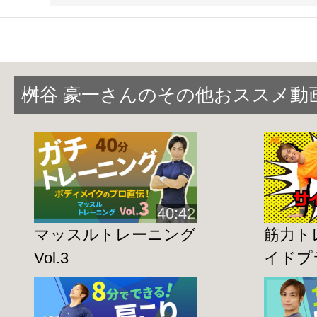
【
５日目
】の今日は
背中（脊柱起立筋・
鍛えます
！
背中は自分では見えないからこそ
意識が
桝谷 豪一‎さんのその他おススメ動
位
です。
気づいたら背中にお肉が・・・なんて事
注意が必要です★
また、
凝り固まった肩甲骨・猫背改善
に
るので
40:42
キレイな姿勢を手に入れるには必須の部
マッスルトレーニング
筋力ト
鍛えていきましょう!!
Vol.3
イドプ
【
７日間トレーニング
】