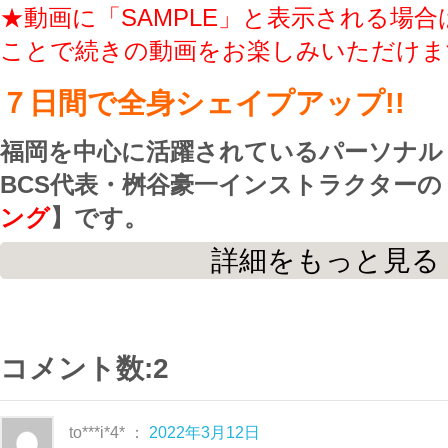
★動画に「SAMPLE」と表示される場合
ことで続きの動画をお楽しみいただけま
７日間で全身シェイプアップ!!
福岡を中心に活躍されているパーソナル
BCS代表・桝谷豪一インストラクターの
ング
】です。
詳細をもっと見る
年末年始・長期休暇などがあるとついつ
まいがちになりますよね・・・
そんな時は、ボディメイクのスペシャリ
コメント数:2
トラクターと共にまずは、７日間！
継続できそうなら２週間、３週間～と
コ
to***i*4* ：
2022年3月12日