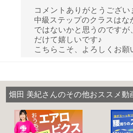
足元の動きだけに囚われず、上半身もし
コメントありがとうござい
楽しく
脂肪燃焼
中級ステップのクラスはな
しましょう！！
ではないかと思うのですが
だけて嬉しいです♪
こちらのステップは
中級
です。
こちらこそ、よろしくお願
初中級
に慣れてきた方向けの内容となっ
『はじめて→入門→初級→初中級→
中級
前後左右への大きな移動がありますので
に気を付けて
畑田 美紀さんのその他おススメ動
十分なスペースを確保して行って下さい
※ステップ台が無い方は床の上で同じように