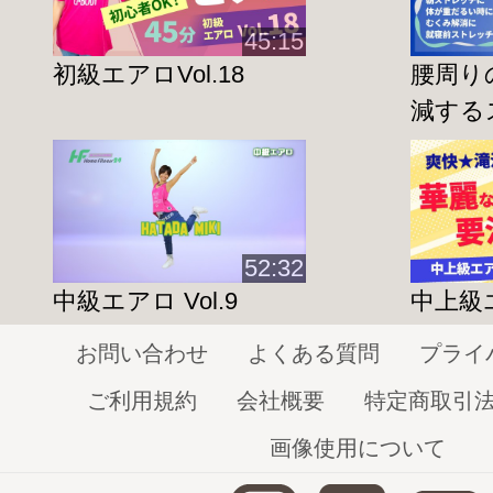
【おススメ動画】
45:15
☆高山英士インストラクターのワンポイン
初級エアロVol.18
腰周り
ステップ台へのアプローチ
減する
http://home-fitness24.jp/3183
☆小谷真弓インストラクターのワンポイン
安定したステップを行うために
http://home-fitness24.jp/2084
52:32
☆こちらもオススメ☆
中級エアロ Vol.9
中上級エ
はじめてステップVol.1
http://home-fitness24.jp/2330
お問い合わせ
よくある質問
プライ
初級ステップVol.1
ご利用規約
会社概要
特定商取引
http://home-fitness24.jp/1677
画像使用について
初級ステップVol.2