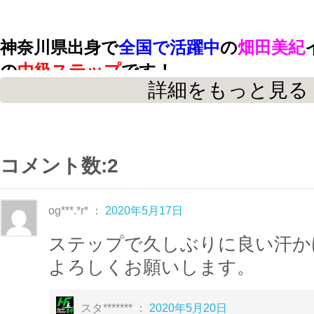
神奈川県出身で
全国で活躍中
の
畑田美紀
の
中級ステップ
です！
詳細をもっと見る
初中級クラスに物足りなくなってきた方
床面も積極的に使った
ダイナミックなコ
さい★
コメント数:2
2015年11月 ルーキーコンテスト 日本
og***.*r* ：
2020年5月17日
2016年 4月 ルーキーコンテスト フ
ステップで久しぶりに良い汗か
畑田美紀インストラクターは
国際大会
で
よろしくお願いします。
力!!
スタ******* ：
2020年5月20日