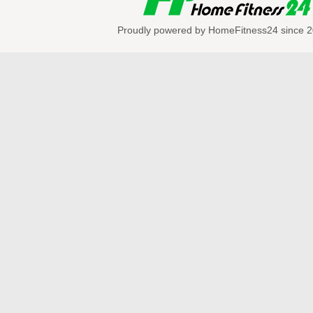
４つ目・爽快感を味わうことで、ストレス
ぐ
Proudly powered by HomeFitness24 since 2
★こちらもオススメ★
はじめてボクシングエクササイズ Vol.1
http://home-fitness24.jp/788
初級
ボクシングエクササイズ
Vol.1
http://home-fitness24.jp/1108
中級
ボクシングエクササイズ
Vol.1
http://home-fitness24.jp/1068
YUKIKOのバーニングファイター！
http://home-fitness24.jp/3040