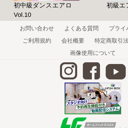
初中級ダンスエアロ
初級エア
今回のレッスンは少し長め！！
Vol.10
ガッツリ追い込み脂肪燃焼させたい方は
お問い合わせ
よくある質問
プライ
てくださいね！！
ご利用規約
会社概要
特定商取引
画像使用について
★ボクシングエクササイズ、バーニング
エットに向いている理由
１つ目・有酸素運動であるため脂肪を燃焼
アップ
に効果的
２つ目・腹筋・背筋・臀筋など全身の大きな
基礎代謝の向上
にぴったり。
３つ目・リズムに合わせて楽しくエクササ
継続しやすい