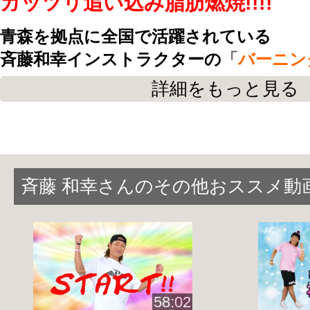
ガッツリ追い込み
脂肪燃焼!!!!
青森を拠点に全国で活躍されている
斉藤和幸インストラクターの
「
バーニン
Vol.9
」
です。
詳細をもっと見る
迫ってくる敵を
パンチ・アッパー・フック
前後の敵は
キックで蹴散らす!!
斉藤 和幸さんのその他おススメ動
斉藤インストラクターと
格闘ゲームの世
で闘いましょう♪
リズムに合せてのパンチやキックは爽快
運動不足
の方、
ストレス
がたまっている
な方にオススメです☆
58:02