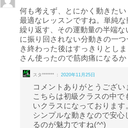
何も考えず、とにかく動きたい
～エアロビクスとダンスの違い～
最適なレッスンですね。単純な
エアロビクスは有酸素運動を通じて「健康
繰り返す、その運動量の半端な
ットネス）」が目的です。
に振り回されない分動きの一つ
一見ヒップホップやベリーダンスなどと同じ
き終わった後はすっきりとしま
が行きがちですが、
さん使ったので筋肉痛になるか
ウォーミングアップから常に動き続けるこ
化しながら完成形を目指すことなどが大き
スタ******* ：
2020年11月25日
上半身の動きも多くテンポの良い曲に合わ
コメントありがとうござい
とから、最も脂肪燃焼しやすい有酸素運動
こちらは初級クラスの中で
レベルアップするにつれ難易度も強度も高
いクラスになっております
が、
シンプルな動きなので安心
まずは約40分の有酸素運動に慣れるところ
るのが魅力ですね(^^)
さいね。