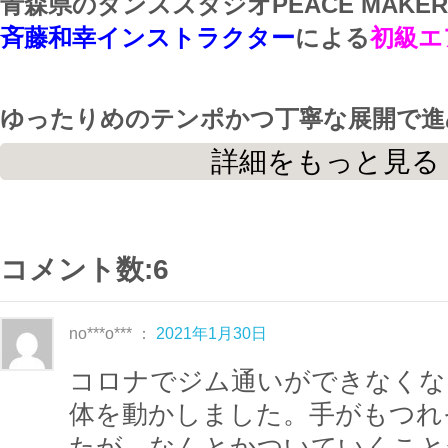
青森県のダンススタジオPEACE MAK
斉藤和幸インストラクター
による
初級エ
ゆったりめのテンポかつ丁寧な展開で進
級編の中でも
難度低め
です。
詳細をもっと見る
エアロビクスに慣れていない方、回転動
プが苦手な方、基本的なステップで大き
方にオススメです。
コメント数:6
2ブロック構成でしっかりと確認しなが
no***o*** ：
2021年1月30日
ます。
コロナでジム通いができなくな
基本的なステップを学びながら楽しく体
体を動かしました。手がもつれ
う！
たが、なんとかついていくこと