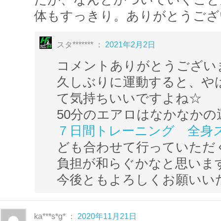
体もすっきり。ありがとうござ
★斉藤和幸インストラクターはYoutub
スタ******* ：
2021年2月2日
者3,500人超え！
日々の楽しいレッスンを公開されていま
コメントありがとうござい
Youtubeチャンネルはプロフィールペ
久しぶりに運動すると、や
す。
て気持ちいいですよね☆
50分のエアロはなかなかの
７日間トレーニング 全身
～エアロビクスの振付～
ども合わせて行っていただ
エアロビクスの振付は、基本的に32カウン
負担が和らぐかなと思います
ています。
今後ともよろしくお願いい
8カウントずつで動きがかわり、それぞれを
等と呼びます。
ka***s*g* ：
2020年11月21日