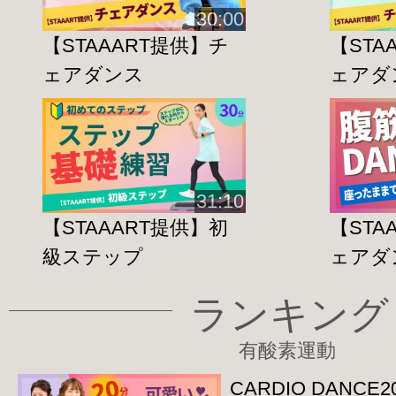
そんな思いから作られた運動スタジオです
30:00
生涯健康で過ごすこと
【STAAART提供】チ
【STA
健康寿命を延ばすことを目的とし、
ェアダンス
ェアダ
子どもから高齢者まで
個々のニーズに合わせた運動指導が受けら
————————————————————
身体改革運動スタジオ STAAART
31:10
HP：https://www.bmfteam.com/
【STAAART提供】初
【STA
————————————————————
級ステップ
ェアダ
ランキング
有酸素運動
CARDIO DANCE2