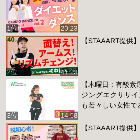
1位
20:23
【STAAART提
2位
41:23
【木曜日：有酸素
ジングエクササイズ
も若々しい女性で
3位
14:58
【STAAART提