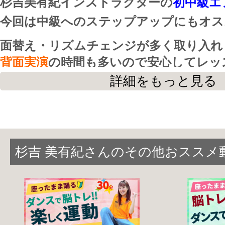
杉吉美有紀インストラクターの
初中級エ
今回は中級へのステップアップにもオス
面替え・リズムチェンジが多く取り入れ
背面実演
の時間も多いので安心してレッ
だけると思います。
詳細をもっと見る
回転動作・前後動作が多いので広めのス
おすすめ！
杉吉IRと一緒に元気に踊っていきましょ
杉吉 美有紀さんのその他おススメ
◆身体改革運動スタジオ:STAAART◆
運動をスタートする場所になって欲しい
新しいチャレンジをスタートする場所にな