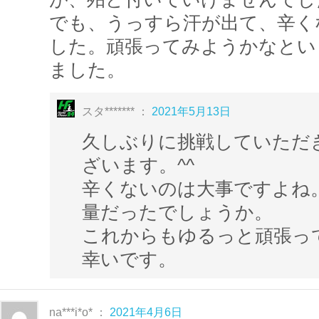
まずは見たままマネしてみてくださいね
でも、うっすら汗が出て、辛く
した。頑張ってみようかなとい
動きに慣れてきたら、曲を楽しみながら
ました。
いて脂肪燃焼効果を高めていきましょう
スタ******* ：
2021年5月13日
CARDIO DANCEでは
久しぶりに挑戦していただ
音楽に合わせた振
るので
ざいます。^^
辛くないのは大事ですよね
音楽と振付の一体感は他のレッスン以上!
量だったでしょうか。
った時は快感
ですよ!!
これからもゆるっと頑張っ
下山真理奈ＩＲ・餌取由眞ＩＲと一緒に
幸いです。
いきましょう✨
na***i*o* ：
2021年4月6日