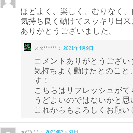
◆収録内容◆
ほどよく、楽しく、むりなく、
１．ウォーミングアップ(曲名：first-thing b
気持ち良く動けてスッキリ出
conrad)
ありがとうございました。
２．燃焼パート①
休憩
スタ******* ：
2021年4月9日
３．燃焼パート②（曲名：exotique_by_ter
コメントありがとうござい
４．クールダウン
気持ちよく動けたとのこと
す！
こちらはリフレッシュがて
Youtubeで
CARDIO DANCE-Dynamite ve
うどよいのではないかと思い
あの有名曲 「
BTS
/
Dynamite
」 にのっ
これからもよろしくお願い
脂肪燃焼ダンス
を踊ろう!!
https://youtu.be/Cf6_0PuICmc
po***c*i* ：
2021年3月31日