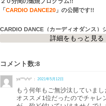
２０分間の燃焼プログラム!!
「
CARDIO DANCE20
」の公開です!!
CARDIO DANCE（カーディオダンス
詳細をもっと見る
１曲ごとに異なる振付を楽しめる
ＨＦ２
焼プログラム
です。
ウォーミングアップからクールダウンま
き続けるので
コメント数:8
最後までしっかり燃焼できるのが特徴で
ya***u*o* ：
2021年5月12日
もう何年もご無沙汰していまし
今回ははじめてダンス系エクササイズに
オススメ1位だったのでチャレ
しめる、
シンプルで覚えやすい振付
です
が、殆ど付いていけませんでし