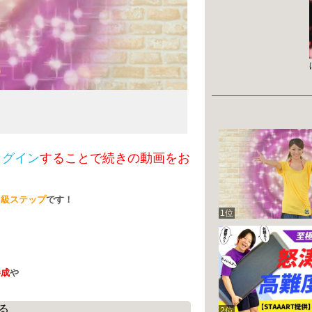
ログイン
することで続きの動画をお
中級ステップ
です！
1位
養成
や
かりやすいです！
る
2位