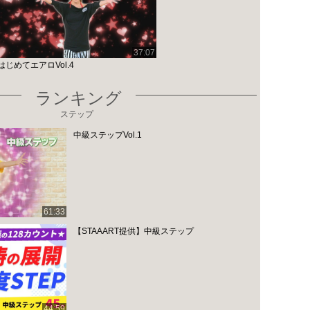
37:07
はじめてエアロVol.4
ランキング
ステップ
中級ステップVol.1
61:33
【STAAART提供】中級ステップ
44:59