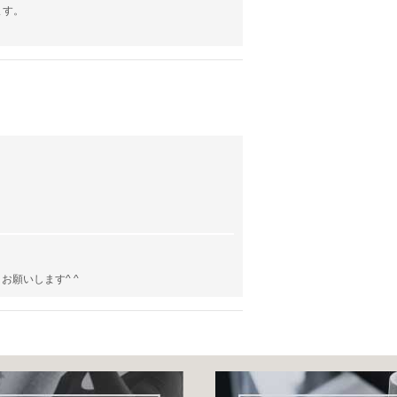
ます。
願いします^ ^