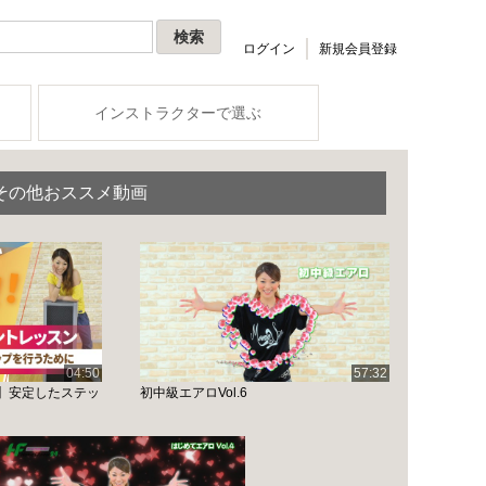
ログイン
新規会員登録
インストラクターで選ぶ
その他おススメ動画
04:50
57:32
】安定したステッ
初中級エアロVol.6