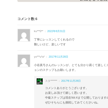
フリークの方にも
フォームの矯正
など役立つ内容が
盛りだくさ
ワンポイントレッスンでは
ステップを安全に楽しむための注意
コメント数:6
初心者の方から慣れ親しんでいる方まで役立つレッスンです。
ぜひご覧くださいね。
ku***0** ：
2022年8月31日
Youtubeダイジェスト映像は
丁寧にレッスンしてくれるので
こちら
難しいけど、楽しいです
☆高山英士インストラクターのワンポイントレッスン☆
ステップ台へのアプローチ
yo***u*a* ：
2017年11月28日
http://home-fitness24.jp/3183
☆小谷真弓インストラクターのワンポイントレッスン☆
小谷真弓さんのレッスンが、とても分かり易くて楽しく
安定したステップを行うために
ョンのステップもお願いします。
http://home-fitness24.jp/2084
スタ******* ：
2017年11月28日
☆こちらもオススメ☆
コメントありがとうございます。
はじめてステップVol.1
お楽しみ頂けて嬉しく思います。
http://home-fitness24.jp/2330
中級ステップは現在Vol.4まで公開しております
初級ステップVol.1
ぜひそちらにも挑戦してみてくださいね。
http://home-fitness24.jp/1677