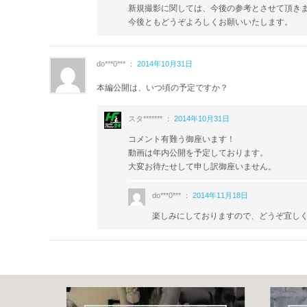
新規撮影に関しては、今後の参考とさせて頂き
初級ステップVol.2
今後ともどうぞよろしくお願いいたします。
http://home-fitness24.jp/3024
初中級ステップVol.1
http://home-fitness24.jp/2085
do***0*** ：
2014年10月31日
初中級ステップVol.2
http://home-fitness24.jp/2336
本編公開は、いつ頃の予定ですか？
初中級ダンスステップVol.1
http://home-fitness24.jp/1676
スタ******* ：
2014年10月31日
中級ステップVol.1
http://home-fitness24.jp/1678
※現在表示中
コメント有難う御座います！
中級ステップVol.2
動画は年内公開を予定しております。
http://home-fitness24.jp/3023
大変お待たせして申し訳御座いません。
中上級ステップVol.1
http://home-fitness24.jp/2086
do***0*** ：
2014年11月18日
楽しみにしておりますので、どうぞ宜しくお