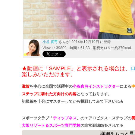
小谷 真弓
さんが 2014年12月19日 に登録
Views：39809
時間：61:33
消費カロリー約370kcal
★動画に「SAMPLE」と表示される場合は、
楽しみいただけます。
滋賀
を中心に全国で活躍中の
小谷真弓インストラクター
による
ステップに馴れた方向けの内容
となっております。
初級編を十分にマスターしてから挑戦してみて下さいね★
スポーツクラブ
「
ティップネス
」
のエアロビクス・ステップの
大阪リゾート＆スポーツ専門学校
の
非常勤講師
をされてる
小谷インストラクターが丁寧に解説されているので、とてもわ
詳細をもっと見