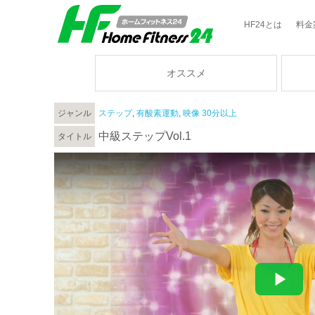
HF24とは
料金
オススメ
ジャンル
ステップ
,
有酸素運動
,
映像 30分以上
中級ステップVol.1
タイトル