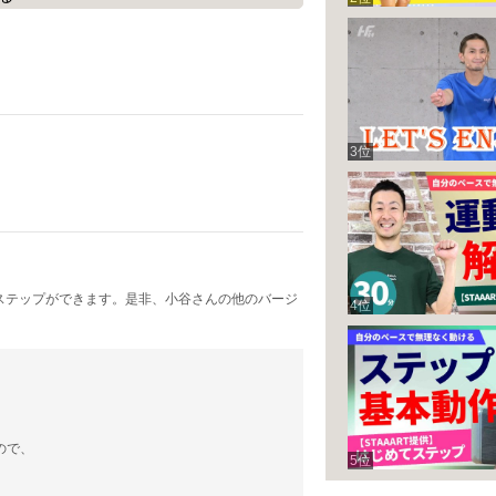
ん
収録されています！
事項や基礎基本
をレクチャーしています！
3位
ステップができます。是非、小谷さんの他のバージ
4位
ので、
5位