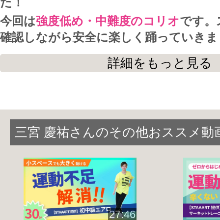
た！
今回は
強度低め・中難度のコリオ
です。
確認しながら安全に楽しく踊っていきま
詳細をもっと見る
オンラインレッスンではターンが入ると
か分からなくなってしまいがち。
今回はよくある足技を組み合わせたスタ
で、
背面実演やワンポイント
も充実して
三宮 慶祐さんのその他おススメ動
初中級レベルを始めたばかりの方にも取
スです。
初めから全部完璧にできなくても大丈夫
27:46
少しずつ学びながらレッスンを楽しんで