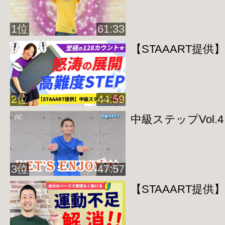
1位
61:33
【STAAART提
2位
44:59
中級ステップVol.4
3位
47:57
【STAAART提