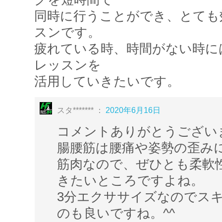
毎日少しずつ体を動かして明日も元気に
同時に行うことができ、とても
づくりをしていきましょう♪
スンです。
疲れている時、時間がない時に
レッスンを
『サルコペニア』
とは？
活用していきたいです。
ギリシア語で「肉」を表す『サルコ』と
ア』を組み合わせた
スタ******* ：
2020年6月16日
『
筋肉の喪失
』という意味の造語です。
コメントありがとうござい
筋肉量が低下し、筋力又は身体能力が低
腸腰筋は腰痛や姿勢の歪み
加齢によるものと不活動疾患、低栄養な
筋肉なので、ぜひとも柔軟
ります。
きたいところですよね。
3分エクササイズなのでス
のも良いですね。^^
＊足の付け根トレーニング効果＊