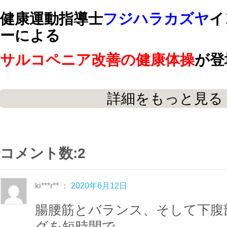
健康運動指導士
フジハラカズヤ
イ
ーによる
サルコペニア改善の健康体操
が登
詳細をもっと見る
最近
よく転ぶ
、
つまずく
、
疲れやすくな
増えた
と感じている方に
オススメの健康体操をご紹介します。
コメント数:2
足指、足首、膝下、太もも、腹筋、背筋
全身のトレーニングメニューが盛りだくさ
ki***r** ：
2020年6月12日
立位・椅子・座位・寝位など、その日の
腸腰筋とバランス、そして下腹
ながら
グを短時間で