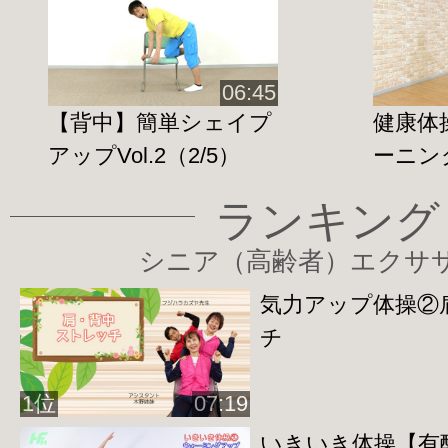
http://home-fitness24.jp/3235
◆
太ももトレーニング
＊スクワット①指はさみ編
06:45
http://home-fitness24.jp/3236
【背中】簡単シェイプ
健康体
＊
スクワット②ワイドスタンス編
アップVol.2（2/5）
ーニン
http://home-fitness24.jp/3237
ランキング
＊ランジ
編
シニア（高齢者）エクサ
http://home-fitness24.jp/3238
◆
足の付け根トレーニング
※現在表示
気力アップ体操②
す
チ
http://home-fitness24.jp/3240
1位
07:19
◆
お尻トレーニング
いきいき体操【有酸