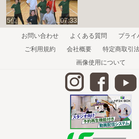
◆
下半身ストレッチ
http://home-fitness24.jp/3258
5位
07:33
◆
体幹トレーニング
お問い合わせ
よくある質問
プライ
http://home-fitness24.jp/3262
ご利用規約
会社概要
特定商取引
◆
腕トレーニング
http://home-fitness24.jp/3471
画像使用について
椅子に座って
行う健康体操は
こちら
床に座って
行う健康体操は
こちら
寝て
行う健康体操は
こちら
健康体操
のダイジェストは
こちら