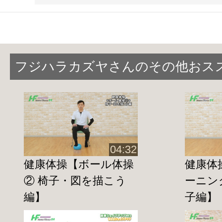
血液促進・腰痛予防・姿勢改善・骨盤の
脚、
X脚改善など。
毎日動かすことで筋肉が柔軟になり、ス
フジハラカズヤさんのその他おス
がります。
◇立って行う健康体操◇
◆
足指トレーニング
http://home-fitness24.jp/3229
04:32
健康体操【ボール体操
健康体
◆
太ももトレーニング
② 椅子・図を描こう
ーニン
http://home-fitness24.jp/3232
編】
子編】
◆
スクワットの前に姿勢を確認
※椅子