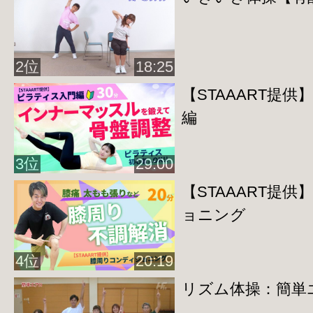
http://home-fitness24.jp/3242
◆
もも裏トレーニング
http://home-fitness24.jp/3244
2位
18:25
◆
骨盤トレーニング
※ボールを使用し
【STAAART提
http://home-fitness24.jp/3246
編
◆
背中トレーニング
＊ボール編
3位
29:00
http://home-fitness24.jp/3253
【STAAART提
＊壁編
ョニング
http://home-fitness24.jp/3254
4位
20:19
◆
肩こり・
五十
肩改善運動
※タオルとボ
リズム体操：簡単
http://home-fitness24.jp/3257