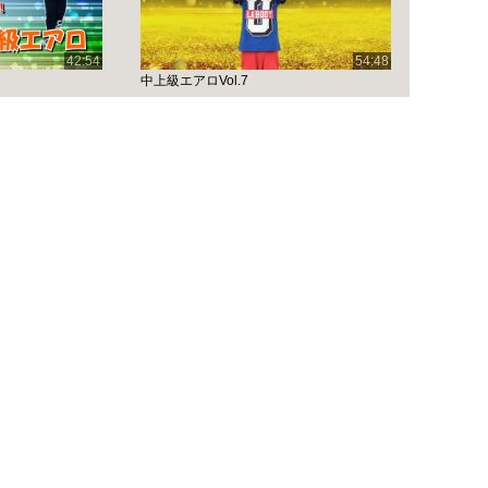
42:54
54:48
中上級エアロVol.7