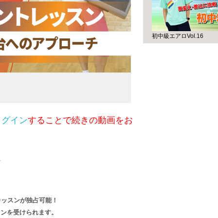
初中級エアロVol.16
ログイン
することで続きの動画をお
★
レッスンが独占可能！
スンを受けられます。