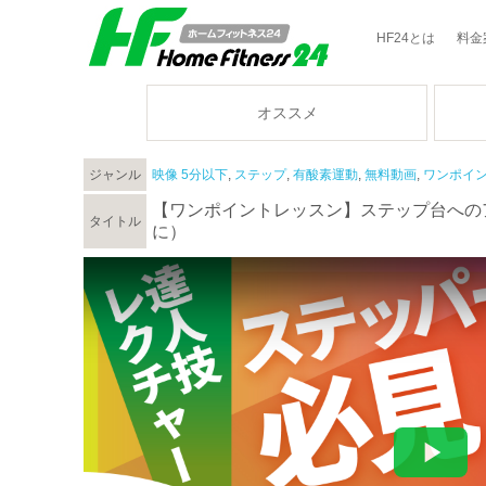
HF24とは
料金
オススメ
ジャンル
映像 5分以下
,
ステップ
,
有酸素運動
,
無料動画
,
ワンポイ
【ワンポイントレッスン】ステップ台への
タイトル
に）