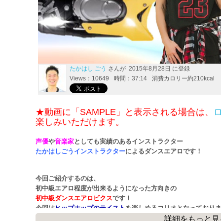
たかはし ごう
さんが 2015年8月28日 に登録
Views：10649
時間：37:14
消費カロリー約210kcal
★動画に「SAMPLE」と表示される場合は、
楽しみいただけます。
声優
や
音楽家
としても実績のあるインストラクター
たかはしごうインストラクター
によるダンスエアロです！
今回ご紹介するのは、
初中級エアロ程度が出来るようになった方向きの
初中級ダンスエアロビクス
です！
今回は
ヒップホップのテイスト
を楽しめるコリオとなっており
詳細をもっと見
ヒップホップの動きは苦手…という方にも