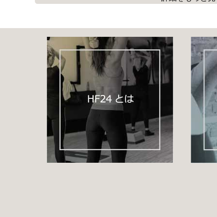
是非挑戦して頂きたい内容です。
ハイインパクト（跳ねる動き）
の動きも入り
強度は高め
で、
楽しく脂肪燃焼が出来る
オススメの内容です！
是非、ご覧下さい★
YouTubeのダイジェスト動画は
こちら
です
★たかはしごうインストラクターのレッスン動画
初中級エアロVol.8
http://home-fitness24.jp/2041
初級ダンスエアロVol.6
http://home-fitness24.jp/2103
初中級ダンスエアロVol.6（ヒップホップスタイル）
http://home-fitness24.jp/2120
※現在表示中です
◆レベルアップしたい方はこちら！
中級ダンスエアロVol.1
http://home-fitness24.jp/1582