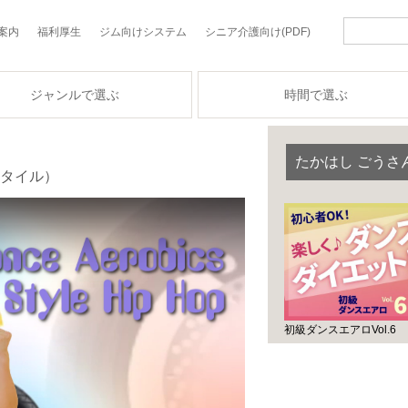
案内
福利厚生
ジム向けシステム
シニア介護向け(PDF)
ジャンルで選ぶ
時間で選ぶ
たかはし ごうさ
スタイル）
初級ダンスエアロVol.6