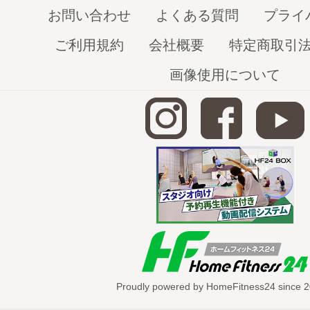
お問い合わせ
よくある質問
プライ
今回は当社スタッフである
純子さん
に美
チを体験してもらいました。
ご利用規約
会社概要
特定商取引
普段使っていない筋肉を伸ばすことで自
画像使用について
せなどが発見出来たと喜んでいましたよ
＊美ツイストストレッチシリーズ＊
【首伸ばし編】
首を伸ばす＋ひねるでほぐす、美ツイスト
ッチです。
～効果～
首のコリ・目の疲れ緩和
Proudly powered by HomeFitness24 since 2
歯のかみしめや力をゆるめる