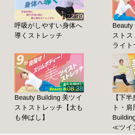
22:39
”ひねる”ことで普段動かさない筋肉を
呼吸がしやすい身体へ
Beauty
の解消
や姿勢を整えて
立ち姿をキレイ
に
導くストレッチ
ストス
また、
脇腹
や
太もも裏
などむくみやすい
ライト
全身がスッキリとした感覚
を味わうこと
レスの
解消や
慢性的な肩こり
にも効果的
リンパの集結する
デコルテライン
を広く
08:38
Beauty Building 美ツイ
【下半
紹介しています。
ストストレッチ【太も
ト・肩周
腰周りも大きく動かすので、
冷えの改善
も伸ばし】
Build
に気づくことができますよ。
≪ツイ