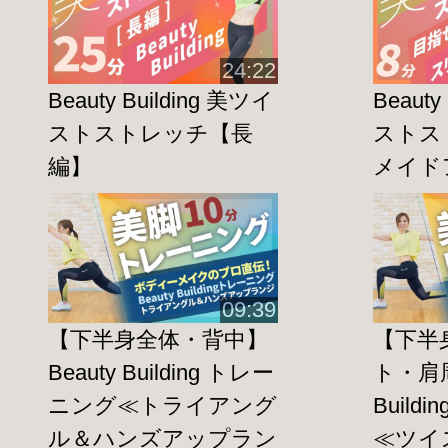
24:22
Beauty Building 美ツイ
Beauty
ストストレッチ【長
ストス
編】
メイド
09:39
【下半身全体・背中】
【下半
Beauty Building トレー
ト・肩周
ニング≪トライアング
Build
ル＆ハンズアップラン
≪ツイ