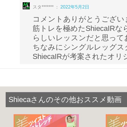
正しいフォームやポイントをおさえな
スタ******* ：
2022年5月2日
行っていきましょう
★
コメントありがとうござい
筋トレを極めたShiecaIR
トレーナーならではのメニューの組み方
らしいレッスンだと思って
興味がある方にはとても参考になるハズ
ちなみにシングルレッグス
ShiecaIRが考案されたオ
トレーニングをしながら
どこをどうや
トレーナーの思考を読み解く
事で知識も
える事ができるようになります!!
Shiecaさんのその他おススメ動画
理想の体を目指しながら週２～３回のペ
ましょう(^^♪