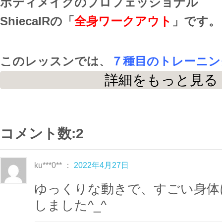
ボディメイクのプロフェッショナル
ShiecaIRの「
全身ワークアウト
」です。
このレッスンでは、
７種目のトレーニン
めていきます。
詳細をもっと見る
普段の生活で
縮こまっている筋肉も多い
コメント数:2
まずは、ShiecaIRと一緒にストレッチ
筋肉をほぐしてからトレーニングしてい
ku***0** ：
2022年4月27日
ゆっくりな動きで、すごい身体
地味なトレーニングが多いですが、
確実
しました^_^
グばかり
です。