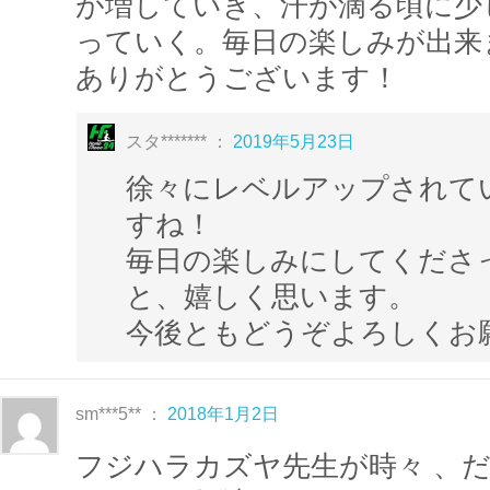
が増していき、汗が滴る頃に少
ットネス）」
が目的です。
っていく。毎日の楽しみが出来
ありがとうございます！
一見ヒップホップやベリーダンスなどと同じ
が行きがちですが、
スタ******* ：
2019年5月23日
ウォーミングアップから常に動き続けるこ
徐々にレベルアップされて
化しながら完成形を目指すことなどが大き
すね！
上半身の動きも多くテンポの良い曲に合わ
毎日の楽しみにしてくださ
とから、
最も脂肪燃焼しやすい有酸素運動
と、嬉しく思います。
レベルアップするにつれ難易度も強度も高
今後ともどうぞよろしくお
が、
まずは約40分の有酸素運動に慣れるところ
sm***5** ：
2018年1月2日
さいね。
フジハラカズヤ先生が時々 、
こちらのシリーズは、