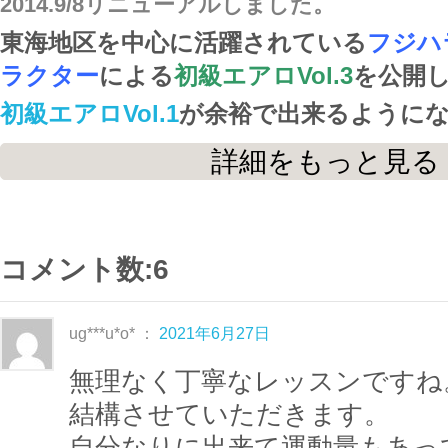
2014.9/8リニューアルしました。
東海地区を中心に活躍されている
フジハ
ラクター
による
初級エアロVol.3
を公開
初級エアロVol.1
が余裕で出来るように
戦しましょう！
詳細をもっと見る
こちらのレッスンは
初級エアロVol.1
目）
のため、ウォーミングアップとクー
コメント数:6
容です。
はじめてエアロビクスに挑戦する方、
何
ug***u*o* ：
2021年6月27日
ブのエアロビクスに参加されたことのあ
無理なく丁寧なレッスンですね
ご自宅でもエアロビクスを楽しみたい、
結構させていただきます。
う場合に最適な内容
です。
自分なりに出来て運動量もあっ