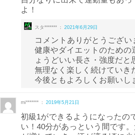
できなかったところは、繰り返し何度も
よ！
◆YouTubeのダイジェストは
こちら
スタ******* ：
2021年6月29日
コメントありがとうござい
健康やダイエットのための
～エアロビクスの振付～
ょうどいい長さ・強度だと思
エアロビクスの振付は、基本的に32カウン
無理なく楽しく続けていき
ています。
今後ともよろしくお願いし
8カウントずつで動きがかわり、それぞれを
等と呼びます。
※こちらのレッスンでは、「初級エアロVol.
mi******* ：
2019年5月21日
級エアロVol.3＝2ブロック」として公開し
初級1ができるようになったの
～エアロビクスとダンスの違い～
い！40分があっという間です
エアロビクスは有酸素運動を通じて
「健康