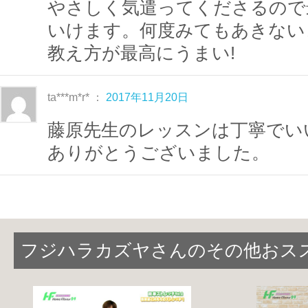
やさしく気遣ってくださるので
入門エアロVol.1
⇒
入門エアロVol.2
⇒
初級エア
いけます。何度みてもあきない
ロVol.3
教え方が最高にうまい!
という順にステップアップできるように構
この４種類のエアロビクスが出来るように
ta***m*r* ：
2017年11月20日
ビクス
または
ダンスエアロ
に挑戦すること
藤原先生のレッスンは丁寧でい
ず！
ありがとうございました。
フジハラカズヤさんのその他おス