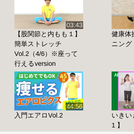
03:43
【股関節と内もも１】
健康体
簡単ストレッチ
ニング
Vol.2（4/6）※座って
行えるversion
44:56
入門エアロVol.2
いきい
1 】