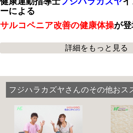
健康運動指導士
フジハラカズヤ
イ
ーによる
サルコペニア改善の健康体操
が登
詳細をもっと見る
最近
よく転ぶ
、
つまずく
、
疲れやすくな
増えた
と感じている方に
オススメの健康体操をご紹介します。
足指、足首、膝下、太もも、腹筋、背筋
フジハラカズヤさんのその他おス
全身のトレーニングメニューが盛りだくさ
立位・椅子・座位・寝位など、その日の
ながら
毎日少しずつ体を動かして明日も元気に