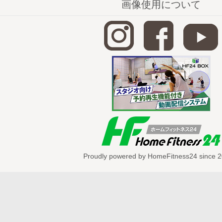
血行促進・むくみ解消・冷え症改善など
画像使用について
又、足首の動きがよくなると、骨盤の動
よ♪
◇床に座って行う健康体操◇
◆
足首ストレッチ
※現在表示中のトレ
http://home-fitness24.jp/3231
◆
太ももトレーニング
http://home-fitness24.jp/3234
Proudly powered by HomeFitness24 since 2
◆
足の付け根トレーニング
http://home-fitness24.jp/3241
◆
骨盤トレーニング