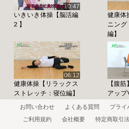
づくりをしていきましょう♪
10:47
いきいき体操【脳活編
健康体
2 】
ニング
『サルコペニア』
とは？
編】
ギリシア語で「肉」を表す『サルコ』と
ア』を組み合わせた
『
筋肉の喪失
』という意味の造語です。
筋肉量が低下し、筋力又は身体能力が低
06:12
加齢によるものと不活動疾患、低栄養な
健康体操【リラックス
【腹筋
ります。
ストレッチ：寝位編】
アップVo
お問い合わせ
よくある質問
プライ
＊足首ストレッチ効果＊
ご利用規約
会社概要
特定商取引