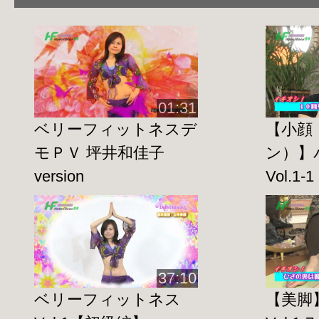
ヒップツイストステップ
スモールサークル
スネークアーム
ショルダーシミー
01:31
アンジュレーション
ベリーフィットネスデ
【小顔
モＰＶ 坪井和佳子
ン）】
ヒップツイスト
version
Vol.1-1
ヒップアタック（ヒップシミー）
ヒップのアップ
ビッグサークル（アレンジ）
ヒップのダウン
37:10
アラベスク
ベリーフィットネス
【美脚
前後ステップ