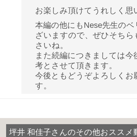
また、ウエストをシェイプすることによ
お楽しみ頂けてうれしく思
だの悩みの一つ、
便秘の解消の効果もあ
本編の他にもNese先生の
ます。
ざいますので、ぜひそちら
インナーマッスルを鍛え、
痩せ易い
、
女
さいね。
を目指しましょう！！！
また続編につきましては今
考とさせて頂きます。
今後ともどうぞよろしくお
★今回登場するステップ
す。
チェストリフト
チェストドロップ
チェストスライド
チェストサークル
坪井 和佳子さんのその他おススメ
スモールアンジュレーション