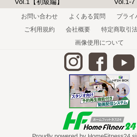
Vol.1【初級編】
Vol.1-7
ジュエル
お問い合わせ
よくある質問
プライ
ご利用規約
会社概要
特定商取引
ベリーフィットネスVol.1
画像使用について
http://home-fitness24.jp/477
ベリーフィットネスVol.2
http://home-fitness24.jp/1250
※現在表
ズです
YouTubeのダイジェスト動画は
こちら
Proudly powered by HomeFitness24 si