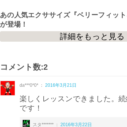
あの人気エクササイズ『ベリーフィットネス
が登場！
“
ベリーフィットネスVol.2
”です！！！
詳細をもっと見る
※詳しいステップの説明をご覧になりたい場合
下さい。
コメント数:2
このエクササイズは、
ベリーダンスをモ
おり、
da***0*0* ：
2016年3月21日
ベリーダンスの動きを楽しみながら、
ウ
楽しくレッスンできました。続
目指すものとなっております。
です！
インナーマッスルを鍛え
、
女性らしいく
う！！！
スタ******* ：
2016年3月22日