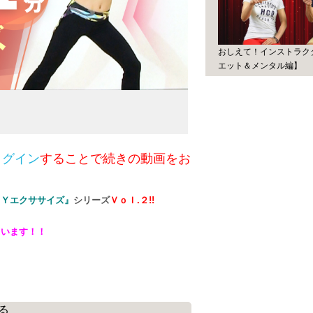
おしえて！インストラク
エット＆メンタル編】
ログイン
することで続きの動画をお
ＤＹエクササイズ』
シリーズ
Ｖｏｌ.２!!
ゃいます！！
る