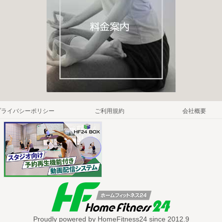
プライバシーポリシー
ご利用規約
会社概要
せたいと思った時には何が必要なのか!?
がお答えします。
Proudly powered by HomeFitness24 since 2012.9