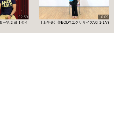
92:59
10:09
ター第２回【ダイ
【上半身】美BODYエクササイズVol.1(1/7)