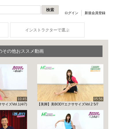
ログイン
新規会員登録
インストラクターで選ぶ
のその他おススメ動画
10:45
05:56
ズVol.1(4/7)
【美脚】美BODYエクササイズVol.2 5/7