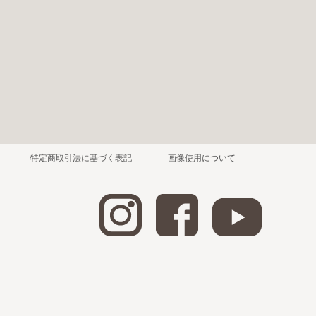
特定商取引法に基づく表記
画像使用について