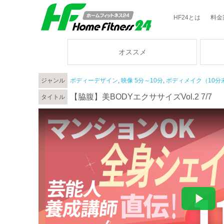
HF24とは
料金
オススメ
ジャンル
ボディーデザイン
,
映像 5分～10分
,
ボディメイク（10分
【脇腹】美BODYエクササイズVol.2 7/7
タイトル