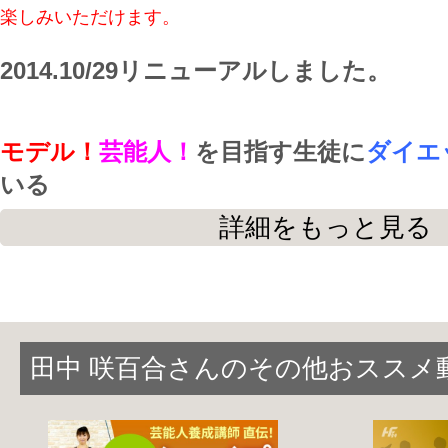
楽しみいただけます。
2014.10/29リニューアルしました。
モデル！
芸能人！
を目指す生徒に
ダイエ
いる
美のスペシャリスト★
田中咲百合インス
詳細をもっと見る
ＢＯＤＹエクササイズ
』シリーズです。
田中咲百合インストラクターの『
ミラク
感せよ。
ウエストを細くするため
のエクササイ
田中 咲百合さんのその他おススメ
椅子など、ひじを置けるものをご用意し
い。