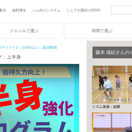
案内
福利厚生
ジム向けシステム
シニア介護向け(PDF)
ジャンルで選ぶ
時間で選ぶ
ボディメイク（10分以上）
,
提供動画
藤本 成紀さんの
グ：上半身
リズム体操：故郷