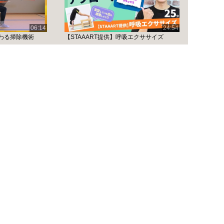
06:14
24:54
わる掃除機術
【STAAART提供】呼吸エクササイズ