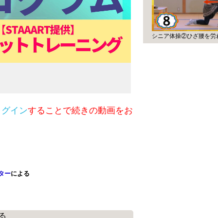
シニア体操②ひざ腰を労
ログイン
することで続きの動画をお
ター
による
る