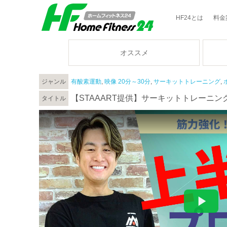
HF24とは
料金
オススメ
ジャンル
有酸素運動
,
映像 20分～30分
,
サーキットトレーニング
,
【STAAART提供】サーキットトレーニン
タイトル