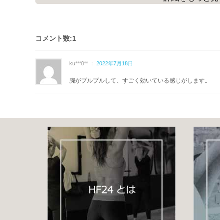
【トレーニングメニュー】
①ベアウォーク
②スパイダーウォーク
コメント数:1
③クランチ
④ツイストクランチ
ku***0** ：
2022年7月18日
⑤プッシュアップ
腕がプルプルして、すごく効いている感じがします。
上半身を鍛えることで筋バランスが整い、体の安定性がUPしま
また、
腰痛予防
・
姿勢改善
・
転倒予防
等にも繋がり
日常生活を安全に痛み無く過ごすことが出来るようになります
まだまだ体力に余裕がある方は三宮インストラクターの下半身
全身の筋バランスを更に上げて行きましょう!!
▼【STAAART提供】サーキットトレーニング
https://home-fitness24.jp/10595