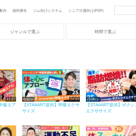
案内
福利厚生
ジム向けシステム
シニア介護向け(PDF)
ジャンルで選ぶ
時間で選ぶ
33:27
40kcal
24:54
210kcal
3
初中級エア
【STAAART提供】呼吸エクサ
【STAAART提供】ボク
サイズ
エクササイズ