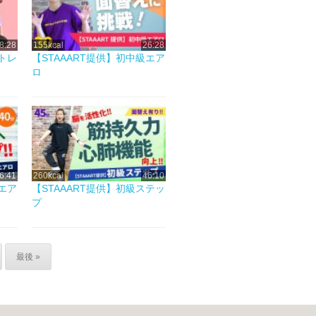
8:28
155kcal
26:28
ストレ
【STAAART提供】初中級エア
ロ
6:41
260kcal
46:10
級エア
【STAAART提供】初級ステッ
プ
最後 »