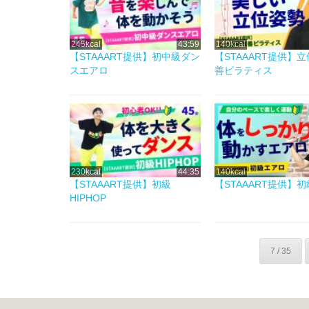
245kcal
43:59
140kcal
【STAAART提供】初中級ダン
【STAAART提供】
スエアロ
善ピラティス
230kcal
44:35
140kcal
【STAAART提供】初級
【STAAART提供】
HIPHOP
7 / 35