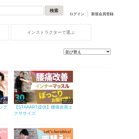
ログイン
新規会員登録
インストラクターで選ぶ
4:31
80kcal
30:22
シング
【STAAART提供】腰痛改善エ
クササイズ