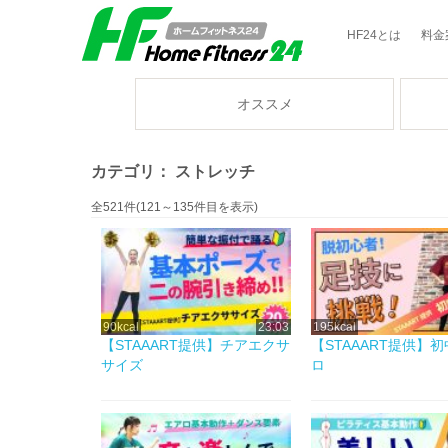
HF24とは
料金
オススメ
カテゴリ： ストレッチ
全521件(121～135件目を表示)
90kcal
23:03
195kcal
【STAAART提供】チアエクサ
【STAAART提供】
サイズ
ロ