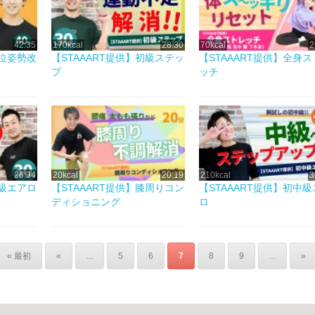
42:35
170kcal
28:30
70kcal
2
立位姿勢改
【STAAART提供】初級ステッ
【STAAART提供】全身
プ
ッチ
26:34
20kcal
20:19
210kcal
3
初級エアロ
【STAAART提供】膝周りコン
【STAAART提供】初中
ディショニング
ロ
« 最初
«
...
5
6
7
8
9
...
»