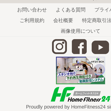
お問い合わせ
よくある質問
プライ
ご利用規約
会社概要
特定商取引
画像使用について
Proudly powered by HomeFitness24 si