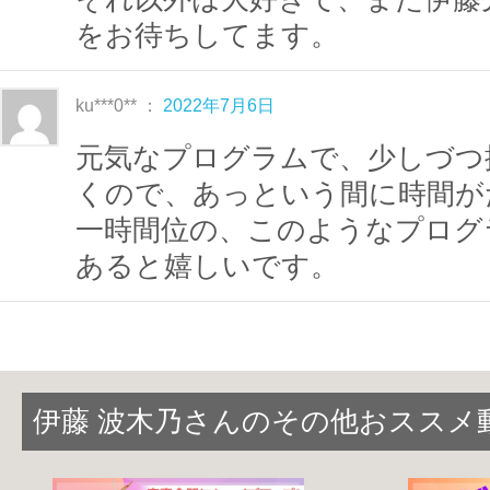
をお待ちしてます。
こちらのダンスエアロは
初中級
となりま
エアロビクスに少し慣れてきた方向けの
ku***0** ：
2022年7月6日
ます。
元気なプログラムで、少しづつ
『
はじめて→入門→初級→
初中級
→中級
くので、あっという間に時間が
前後左右への大きな移動がありますので
一時間位の、このようなプログ
に気を付けて
あると嬉しいです。
十分なスペースを確保して行って下さい
YouTubeのダイジェスト動画は
こちら
伊藤 波木乃さんのその他おススメ
◆こちらもオススメ！