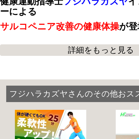
健康運動指導士
フジハラカズヤ
イ
ーによる
サルコペニア改善の健康体操
が登
詳細をもっと見る
最近
よく転ぶ
、
つまずく
、
疲れやすくな
増えた
と感じている方に
オススメの健康体操をご紹介します。
足指、足首、膝下、太もも、腹筋、背筋
フジハラカズヤさんのその他おス
全身のトレーニングメニューが盛りだくさ
立位・椅子・座位・寝位など、その日の
ながら
毎日少しずつ体を動かして明日も元気に