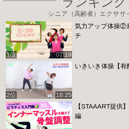
ランキング
太ももは体を支える・膝を伸ばす・歩行
動作に必要な筋肉です。
シニア（高齢者）エクササ
前側の筋肉が足を伸ばす役目、後側が足
気力アップ体操②
ているため、
チ
前後をしっかり鍛えてスムーズな歩行に
又、適度に筋肉がつくことで、足のむく
1位
07:19
効果もありますよ♪
いきいき体操【有酸
◇立って行う健康体操◇
2位
18:25
◆
足指トレーニング
【STAAART提
http://home-fitness24.jp/3229
編
◆
太ももトレーニング