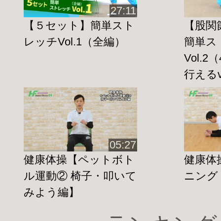
づくりをしていきましょう♪
27:11
【５セット】簡単スト
【股関
レッチVol.1（全編）
簡単ス
『サルコペニア』
とは？
Vol.
ギリシア語で「肉」を表す『サルコ』と
行えるve
ア』を組み合わせた
『
筋肉の喪失
』という意味の造語です。
筋肉量が低下し、筋力又は身体能力が低
加齢によるものと不活動疾患、低栄養な
05:27
ります。
健康体操【ペットボト
健康体
ル運動② 椅子・叩いて
ニング
みよう編】
＊太ももトレーニング効果＊