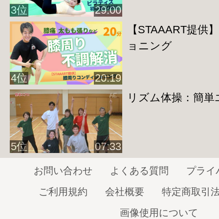
http://home-fitness24.jp/3232
3位
29:00
◆
スクワットの前に姿勢を確認
※現在
【STAAART提
グです
ョニング
http://home-fitness24.jp/3235
◆
太ももトレーニング
4位
20:19
＊スクワット①指はさみ編
リズム体操：簡単
http://home-fitness24.jp/3236
＊
スクワット②ワイドスタンス編
5位
07:33
http://home-fitness24.jp/3237
＊ランジ
編
お問い合わせ
よくある質問
プライ
http://home-fitness24.jp/3238
ご利用規約
会社概要
特定商取引
◆
足の付け根トレーニング
画像使用について