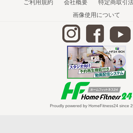
ご利用規約
会社概要
特定商取引
画像使用について
美BODYになりたいアナタ
のための
田中
クター
の
美BODYエクササイズ
！
動画選びに困った方はこちらの
特集ペー
ササイズについてもっと詳しくなりま
Proudly powered by HomeFitness24 since 2
YouTubeのダイジェスト動画は
こちら