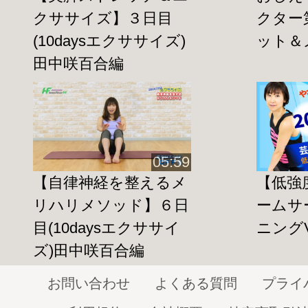
fitness24.jp/1187
クササイズ】３日目
クター
田中咲百合の【美と健康トーク】(3/4)
(10daysエクササイズ)
ット＆
fitness24.jp/1189
田中咲百合編
田中咲百合の【美と健康トーク】(4/4)
fitness24.jp/1190
おしえて！インストラクター第1回【美
05:59
http://home-fitness24.jp/1370
【自律神経を整えるメ
【低強
おしえて！インストラクター第２回【ダ
リハリメソッド】６日
ームサ
ル編】
目(10daysエクササイ
ニングVo
http://home-fitness24.jp/1371
ズ)田中咲百合編
お問い合わせ
よくある質問
プライ
美BODYエクササイズ特集ページ公開中