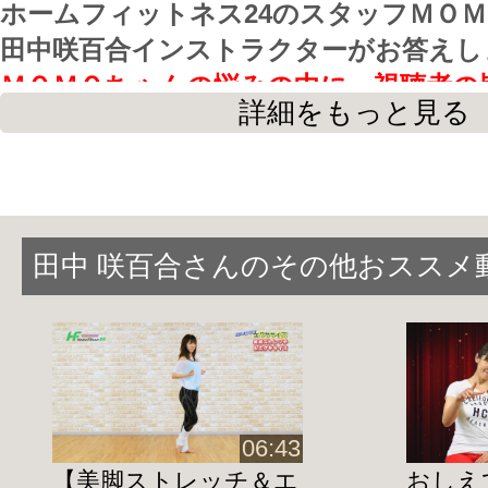
ホームフィットネス24のスタッフＭＯ
田中咲百合インストラクターがお答えし
ＭＯＭＯちゃんの悩みの中に、視聴者の
詳細をもっと見る
トがないか
、
そんな意味を込めた動画です。
皆様と共通した悩みも多くある動画に仕
思います。
田中 咲百合さんのその他おススメ
是非、一度ご覧になって下さいね★
★田中咲百合インストラクター出演トー
田中咲百合の【美と健康トーク】(1/4)
fitness24.jp/1186
06:43
田中咲百合の【美と健康トーク】(2/4)
【美脚ストレッチ＆エ
おしえ