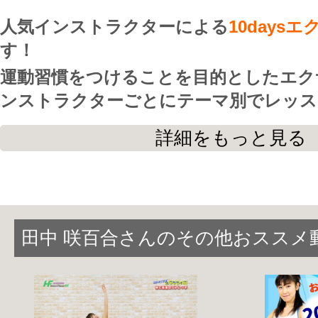
人気インストラクターによる
10days
す！
運動習慣をつけることを目的としたエク
ンストラクターごとにテーマ別でレッス
継続しやすい簡単なエクササイズばかり
詳細をもっと見る
まずは10日間から始めてみましょう！
＊田中咲百合インストラクター＊
テーマ：ミラクルメソッド
田中 咲百合さんのその他おススメ
担当日数：１０日間
１０日間で全身の調子が良くなるミラク
リラクゼーション＆脂肪燃焼に挑戦して