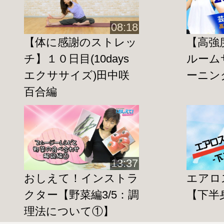
１日目 脂肪燃焼プログラム
脂肪燃焼効果の高いタバタ式トレーニング
08:18
２日目 スッキリ代謝ＵＰエクササイズ＆
【体に感謝のストレッ
【高強
褐色脂肪細胞を刺激すると同時に、肩や背
チ】１０日目(10days
ルーム
エクササイズ＆ストレッチです。
エクササイズ)田中咲
ーニング
３日目 美脚＆脚力ＵＰエクササイズ＆ス
百合編
脚の歪みを整えて、綺麗で健康的な足を手
４日目 腰痛改善☆体幹強化
腰痛を防ぐための腹筋と腰回りのストレッ
５日目 バランスエクササイズ
13:37
身体の歪みへの気付きとなるような片足立
おしえて！インストラ
エアロ
６日目 自律神経を整えるメリハリメソッ
クター【野菜編3/5：調
【下半
気合いを入れる本気筋トレ２種類とリラク
理法について①】
ソッドの組み合わせを行います。