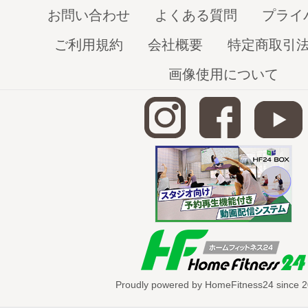
お問い合わせ
よくある質問
プライ
いかに気持ちをコントロールできるかに意
７日目 内臓代謝ＵＰ＆便秘改善メソッド
ご利用規約
会社概要
特定商取引
ツイストを多用して内臓の代謝を促します
画像使用について
８日目 労りの背骨ありがとうメソッド
ササイズ
立っても座っても活躍している背骨を労る
９日目 脂肪燃焼☆プチエアロ
時間は短く筋肉は大きく。とにかく脂肪燃
ダイナミックハイブリットエアロです。
１０日目 体に感謝のストレッチ
自分の体を大切に、自分の調子に耳を澄ま
入れながらの全身ストレッチです。
Proudly powered by HomeFitness24 since 2