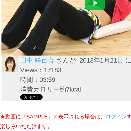
田中 咲百合
さんが 2013年1月21日 
Views：17183
時間：03:59
消費カロリー約7kcal
★動画に「SAMPLE」と表示される場合は、
ログイン
楽しみいただけます。