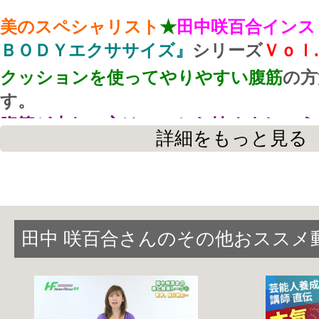
美のスペシャリスト
★
田中咲百合インス
ＢＯＤＹエクササイズ』
シリーズ
Ｖｏｌ.
クッションを使ってやりやすい腹筋
の方
す。
腹筋が少ない方はここから始めましょう
詳細をもっと見る
慣れてきたら回数を増やしていって下さ
★美BODYエクササイズVol.2一覧
【全身シェイプ運動】美ＢＯＤＹエクササイズ 
田中 咲百合さんのその他おススメ
http://home-fitness24.jp/1211
【くびれ】美ＢＯＤＹエクササイズ Vol.2 
http://home-fitness24.jp/1214