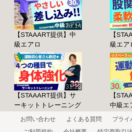
ばして次のエクササイズを行いましょう
28:14
エクササイズ前に首や肩の状況を確認し
【STAAART提供】中
【STA
く事で体の変化に気づきやすくなります
級エアロ
級エア
短時間でスッキリできるので私生活の合
ましょう！
31:23
◆身体改革運動スタジオ:STAAART◆
【STAAART提供】サ
【STA
運動をスタートする場所になって欲しい
ーキットトレーニング
中級エ
新しいチャレンジをスタートする場所にな
そんな思いから作られた運動スタジオです
お問い合わせ
よくある質問
プライ
生涯健康で過ごすこと
ご利用規約
会社概要
特定商取引