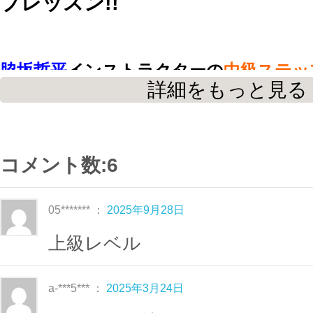
プレッスン!!
脇坂哲平
インストラクターの
中級ステッ
詳細をもっと見る
今回は45分間・２ブロック構成!!
面替え・ターン・リズムチェンジ・足技
コメント数:6
のコリオ
なので
中級クラスに慣れてきた方や、中級から
05******* ：
2025年9月28日
アップしたい方に
上級レベル
おススメの
レッスンです。
a-***5*** ：
2025年3月24日
ステップ台を中心にクルクルと動いてい