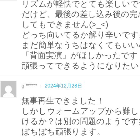
リズムが軽快でとても楽しいで
スを確保
してから
だけど、最後の差し込み後の完
レッスン開始して下さいね。
してもできません(>_<)
どっち向いてるか解り辛いです
まだ簡単なうちはなくてもいい
２ブロックの練習が終わったら
チャレン
「背面実演」がほしかったです
すので最後まで気を抜かず
頑張ってできるようになりたい
脇坂インストラクターと一緒にステップ
♪
gr****** ：
2024年12月28日
無事再生できました！
しかしウォームアップから難し
けるか？は別の問題のようです
ぼちぼち頑張ります。