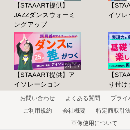
【STAAART提供】
【STA
何度ターンしても目が回らないように繰
JAZZダンスウォーミ
イソレ
きましょう☆
ングアップ
こちらのレッスンの前におススメ!!
JAZZダンスウォーミングアップ編
JAZZダンススキルアップ①
24:17
【STAAART提供】ア
【STA
イソレーション
り付け
◆身体改革運動スタジオ:STAAART◆
運動をスタートする場所になって欲しい
お問い合わせ
よくある質問
プライ
新しいチャレンジをスタートする場所にな
ご利用規約
会社概要
特定商取引
そんな思いから作られた運動スタジオです
生涯健康で過ごすこと
画像使用について