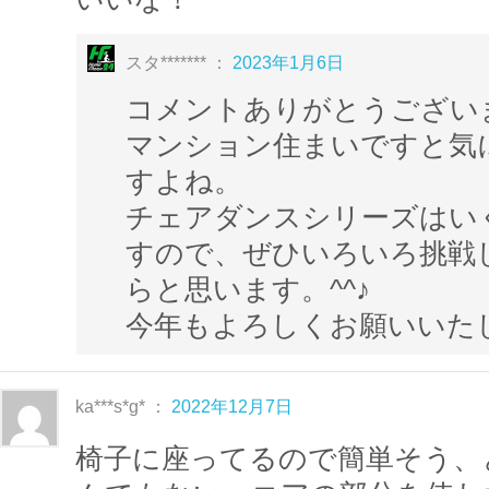
お部屋時間が増えても楽しく、健康に過
スタ******* ：
2023年1月6日
ご使用になる椅子は背もたれが無くても行
コメントありがとうござい
キャスター付きの椅子は不安定になり危険
マンション住まいですと気
れない
安定した椅子をご準備
ください。
すよね。
また、手や足を伸ばしてもぶつからないよ
チェアダンスシリーズはい
か確認
してから始めましょう。
すので、ぜひいろいろ挑戦
らと思います。^^♪
今年もよろしくお願いいた
▼人気のチェアダンスはこちら☆
https://home-fitness24.jp/9060
https://home-fitness24.jp/10388
ka***s*g* ：
2022年12月7日
椅子に座ってるので簡単そう、