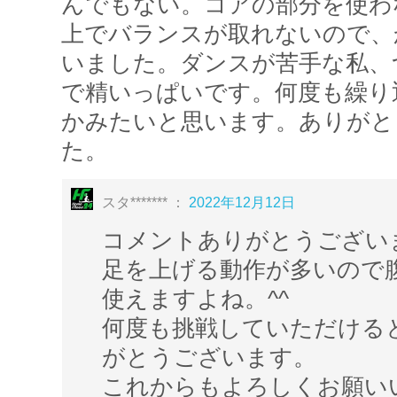
んでもない。コアの部分を使わ
◆身体改革運動スタジオ:STAAART◆
上でバランスが取れないので、
運動をスタートする場所になって欲しい
いました。ダンスが苦手な私、
新しいチャレンジをスタートする場所にな
で精いっぱいです。何度も繰り
そんな思いから作られた運動スタジオです
かみたいと思います。ありがと
生涯健康で過ごすこと
た。
健康寿命を延ばすことを目的とし、
子どもから高齢者まで
スタ******* ：
2022年12月12日
個々のニーズに合わせた運動指導が受けら
コメントありがとうござい
————————————————————
足を上げる動作が多いので
身体改革運動スタジオ STAAART
使えますよね。^^
HP：
https://www.bmfteam.com/
何度も挑戦していただける
————————————————————
がとうございます。
これからもよろしくお願い