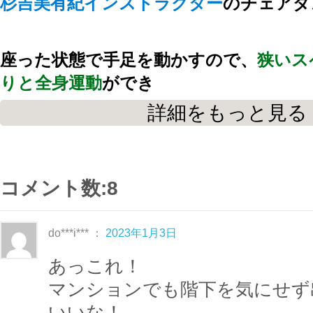
杉吉美有紀インストラクター
のチェアダ
座った状態で手足を動かすので、
狭いス
りと全身運動
ができ
膝や腰に負担が少ない
ので、痛みや不安
詳細をもっと見る
して楽しめるレッスンです。
コメント数:8
座ったまま踊るチェアダンスは足音やご
にすることなく
do***i*** ：
2023年1月3日
自分のペースで楽しく踊れるプログラムで
あっこれ！
マンションでも階下を気にせず
音楽に乗ってノリノリダンス!!
いいな！