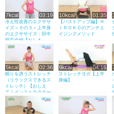
7kcal
03:19
10kcal
01:35
冷え性改善のエクササ
【バストアップ編】Ｈ
イズ＜その３＞上半身
ＩＲＯＫＯのアンチエ
のエクササイズ：田中
イジングメソッド
咲百合編【おしえ
て！...
5kcal
02:36
9kcal
04:16
眠りを誘うストレッチ
ストレッチヨガ【上半
（リラックスできるス
身編】
トレッチ）【おしえ
て！インストラクター
第...