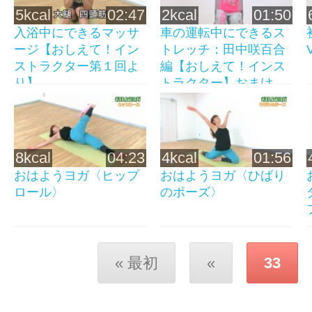
5kcal
02:47
2kcal
01:50
入浴中にできるマッサ
車の運転中にできるス
ージ【おしえて！イン
トレッチ：田中咲百合
ストラクター第１回よ
編【おしえて！インス
り】
トラクター】おまけ
映...
8kcal
04:23
4kcal
01:56
おはようヨガ〈ヒップ
おはようヨガ〈ひばり
ロール〉
のポーズ〉
« 最初
«
33