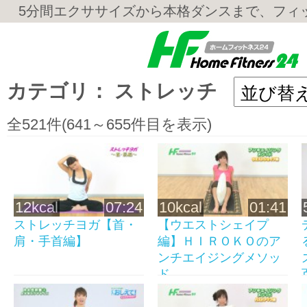
5分間エクササイズから本格ダンスまで、フィ
カテゴリ： ストレッチ
全521件(641～655件目を表示)
12kcal
07:24
10kcal
01:41
ストレッチヨガ【首・
【ウエストシェイプ
肩・手首編】
編】ＨＩＲＯＫＯのア
ンチエイジングメソッ
ド