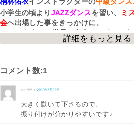
桐林佑衣
インストラクターの
中級ダンス
小学生の頃より
JAZZダンス
を習い、
ミ
会
へ出場した事をきっかけに、
フィットネス
の世界と出会い、
インスト
詳細をもっと見る
した。
ダイナミック
で
しなやか
なリードは、
コメント数:1
とてもわかりやすく、観るだけでも楽し
今回は
４パート
の振付を練習し、最後は
ku***0** ：
2022年8月24日
に合わせ、
大きく動いて下さるので、
楽しく踊ることができます！
振り付けが分かりやすいです♪
桐林インストラクターのように、
ダンサ