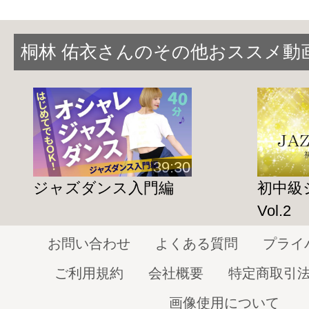
けるよう、
何度も練習
してみてください。
桐林 佑衣さんのその他おススメ動
39:30
ジャズダンス入門編
初中級
Vol.2
お問い合わせ
よくある質問
プライ
ご利用規約
会社概要
特定商取引
画像使用について