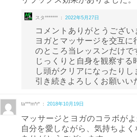
お気に入りのボディクリームやアロマで
効果を高めることができますよ。
スタ******* ：
2022年5月27日
コメントありがとうござい
ヨガとマッサージを交互に
秋山瑤子インストラクターはヨガの養成学
のところ当レッスンだけで
YOGA（ラクシュミーヨガ）」の
チーフ
じっくりと自身を観察する
を務める、指導経験豊富なヨガインスト
し頭がクリアになったりしま
また
英国IFA国際アロマセラピスト
の資
引き続きよろしくお願いい
ではアロマトリートメントやヒーリング
ています。お客様の体調や体質、その日
アロマをブレンドし、
極上のリラックス
ta***m*r* ：
2018年10月19日
います。
マッサージとヨガのコラボがよ
自分を愛しながら、気持ちよく