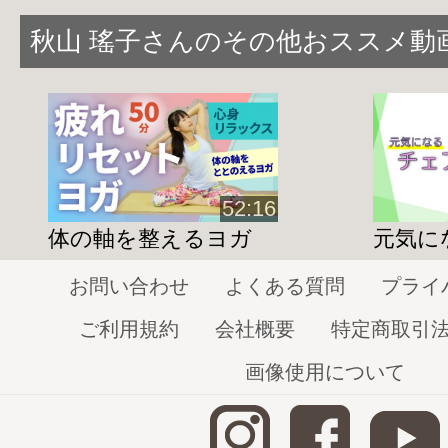
湧泉のツボ・・・元気になる万能のツボ！
秋山 瑤子さんのその他おススメ動
三陰交のツボ・・・女性のトラブルに効果
＜ヨガパート①＞
仰向けのポーズを中心に構成
＜セルフマッサージ（手編）＞
合こくのツボ・・・首から上に効果的
52:16
労宮のツボ・・・疲労回復
体の軸を整えるヨガ
元気に
＜ヨガパート②＞
お問い合わせ
よくある質問
プライ
股関節周りを整えるポーズを中心に構成
ご利用規約
会社概要
特定商取引
＜セルフマッサージ（お尻・足編）＞
画像使用について
指圧、もみほぐし・・・足の疲れやむくみ
叩打法･･･太ももとお尻をほぐす