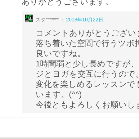
☆手軽にできるアロマの楽しみ方を
ありがとうございます。
こち
ぜひご覧くださいね。
スタ******* ：
2018年10月22日
コメントありがとうござい
☆ダイジェストは
こちら
落ち着いた空間で行うツボ
良いですね。
～英国IFA国際アロマセラピストって？～
1時間弱と少し長めですが
数あるアロマ検定・資格の中でも世界最高
ジとヨガを交互に行うので
アスリートケア、メディカルアロマ、心理
変化を楽しめるレッスンで
70種類以上の精油を使いこなし多くの症例
います。(^^)
ストのことを指します。
今後ともよろしくお願いし
～レッスン紹介～
＜セルフマッサージ（足編）＞