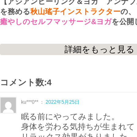
【アジアンヒーリング＆ヨガ アンナプ
を務める
秋山瑤子インストラクター
の、
癒やしのセルフマッサージ&ヨガ
を公開
手軽にできるマッサージとヨガを交互に
詳細をもっと見る
いレッスンです。
ゆったりと展開していくので肩の力を抜
しながらお楽しみください♪
コメント数:4
ヨガは
1日の疲れを癒やすプログラム
で
ku***0** ：
2022年5月25日
中心に整えていきます。
眠る前にやってみました。
辛いと感じるポーズがあったときは、呼
身体を労わる気持ちが生まれて
を大切に、心地の良い範囲で行いましょ
リラックス効果がありました。