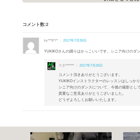
３０分以内で行える運動ですので、是非日常生活に取り入れて
今回、フェイスタオルを利用して行う運動がありますので、
事前に御用意の上、運動を始めて下さいね。
コメント数:2
また、メインパートには裸足で行う運動が収録されています。
靴下を脱いで、運動を行いましょう。
ky***8*7* ：
2017年7月26日
YUKIKOさんの踊りはかっこいいです。シニア向けのダ
今回、
撮影アシスタント（助手）
に
健康運動指導士
の
藪上恵里
ご協力をして頂きました。ご協力有難う御座いました。
スタ******* ：
2017年7月26日
コメント頂きありがとうございます。
自分の体を使って負荷の小さな筋力トレーニングや、ストレッ
YUKIKOインストラクターのレッスンはしっ
イスに座った方と立ってできる方のどちらも一緒に行える、と
シニア向けのダンスについて、今後の撮影とし
負荷が低い
ストレッチ
は、体力の少ない高齢者の方でも行える
貴重なご意見ありがとうございました。
どうぞよろしくお願いいたします。
この動画は高齢者の方向けの
リハビリ
や
身体機能低下の予防・
個人差がありますが、人は60歳を超えると急速に筋力が衰え、
普段の生活でも使われない筋肉が多くなってくると、さらに筋