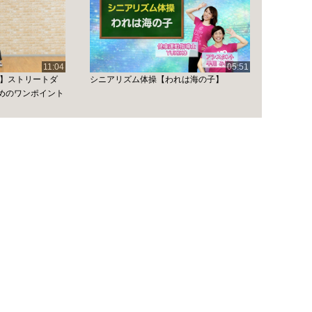
11:04
05:51
編】ストリートダ
シニアリズム体操【われは海の子】
めのワンポイント