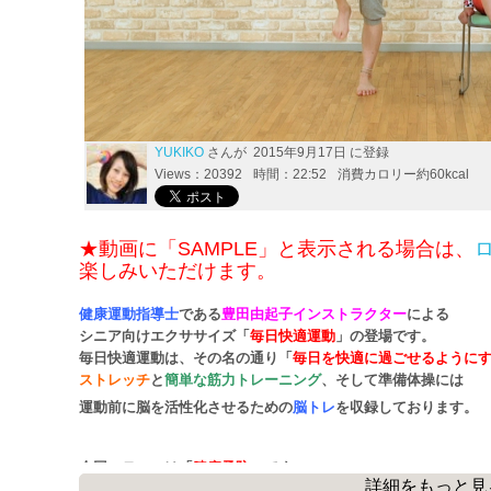
YUKIKO
さんが 2015年9月17日 に登録
Views：20392
時間：22:52
消費カロリー約60kcal
★動画に「SAMPLE」と表示される場合は、
楽しみいただけます。
健康運動指導士
である
豊田由起子インストラクター
による
シニア向けエクササイズ「
毎日快適運動
」の登場です。
毎日快適運動は、その名の通り「
毎日を快適に過ごせるように
ストレッチ
と
簡単な筋力トレーニング
、そして準備体操には
運動前に脳を活性化させるための
脳トレ
を収録しております。
今回のテーマは「
膝痛予防
」です。
詳細をもっと見
日常生活で起こり易い膝痛を予防する
ための運動を行います。