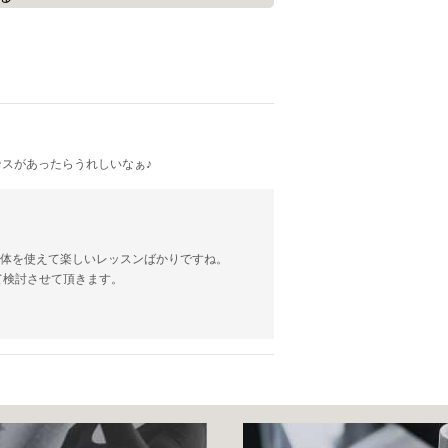
みて下さいね。
ンスがあったらうれしいなぁ♪
インストラクター
に
チを行います。
かり体を使えて楽しいレッスンばかりですね。
ても分かりやすい
健康運動
です。
て検討させて頂きます。
効果的な体力作りと言われています。
改善
を目的としたプログラムです。
また関節痛や腰痛などの理由から、
肉が萎縮する原因になります。