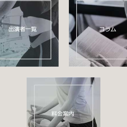
行うことで、
上・持久力の向上・膝痛防止・腰痛防止
などが期
筋（太ももの筋肉）
と言われています。
、
・膝痛の防止
などの効果が期待されます。
生活習慣病の予防
にもつながり、
ーションにも最適！！