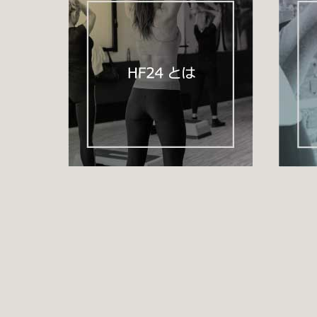
足腰に負担がかかりにくい、負荷の小さな筋トレを日課として
肩関節の可動域
を広げたり、猫背など
姿勢の改善・柔軟性の向
待できます。
また高齢になり衰えやすいと言われているのは
腹筋
と
大腿四頭
腹筋を強化することにより、
腰痛予防
や
便秘の解消
につながり
大腿四頭筋を強化することで、
バランス力・歩行力・転倒防止
筋力が向上すると基礎代謝も上がるため、肥満・メタボなどの
運動することは、同時に
ストレス解消
効果もあります。
デイサービスやグループホームなど、介護施設で行うレクリエ
みんなで取り組むとより楽しいですよ。
いつまでも健康で、生涯現役宣言！
◆毎日快適運動一覧
毎日快適運動【肩凝り予防編】
http://home-fitness24.jp/3019