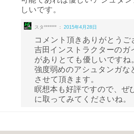
☆ワンポイントアドバイス☆
しいです。
パワーヨガは空腹時の朝か昼がオススメ
スタ******* ：
2015年4月28日
コメント頂きありがとうご
◇パワーヨガメニュー◇
吉田インストラクターのガ
ハーフナマスカーラ（半分太陽礼拝）・・・
がありとても優しいですね
スリアナマスカーラ（太陽礼拝）
・・・基礎
強度弱めのアシュタンガな
ヴィラバドラーサナB（英雄のポーズB）・
させて頂きます。
く
瞑想本も好評ですので、ぜ
トリコナアーサナ（三角のポーズ）・・・
に取ってみてくださいね。
プラサーリタ・パドーッタナーサナ（立位
股関節の柔軟性と強化
マールジャーラ・アーサナ（猫のポーズ）
パールシュボッターナ・アサナ（両足を開