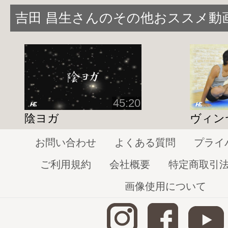
ズ）・・・股関節の柔軟性を高める
吉田 昌生さんのその他おススメ動
アルダ・チャンドゥラ・アーサナ（半月の
強化
ヴァシツァ・アーサナ（賢者のポーズ）・
く
パリヴルッタ・パールシュワコーナ・アーサ
45:20
4）・・・体幹強化、胸を開く
陰ヨガ
ヴィン
カポタアーサナ（ハトのポーズ）・・・股
お問い合わせ
よくある質問
プライ
る
シャシャンカ・アーサナ（ うさぎのポーズ
ご利用規約
会社概要
特定商取引
を高める
画像使用について
ウシュトゥラ・アーサナ（ラクダのポーズ
セツバンアーサナ（太鼓橋のポーズ）・・
ばす