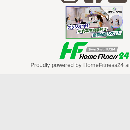
ジャタラ・パリワルタナ・アーサナ（ワニ
を伸ばしてくびれをつくる
ハラ・アーサナ（ 鋤のポーズ）・・・肩こ
マツヤ・アーサナ（ 魚のポーズ）・・・胸
シャバアーサナ(屍のポーズ)・・・リラック
パワーヨガのダイジェスト動画は
こちら
Proudly powered by HomeFitness24 si
*～*～*～*～*～*～*～*～*～*～*～*～*～*～*
◆吉田昌生インストラクター出演動画
◇陰ヨガ
http://home-fitness24.jp/2057
◇ヴィンヤサヨガ