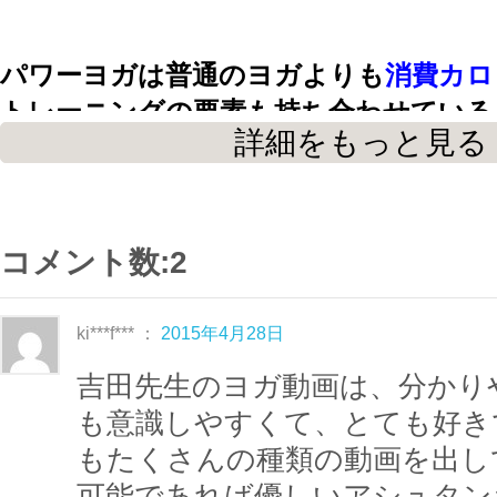
パワーヨガは普通のヨガよりも
消費カロ
トレーニングの要素も持ち合わせている
詳細をもっと見る
シェイプアップ
効果や
基礎代謝ＵＰ
の効
自然治癒力がＵＰすることで体質改善し
美肌など美容面にも効果
が得られます。
コメント数:2
また、姿勢を改善し、ゆったりと呼吸に
ki***f*** ：
2015年4月28日
精神が安定
し、
深いリラックス効果
や
吉田先生のヨガ動画は、分かり
心身のリフレッシュ、
ストレス解消など
も意識しやすくて、とても好き
に繋がるレッスン
です。
もたくさんの種類の動画を出し
可能であれば優しいアシュタン