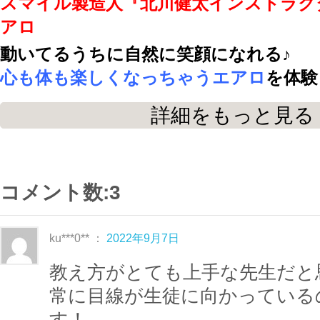
スマイル製造人
『北川健太インストラク
アロ
動いてるうちに自然に笑顔になれる♪
心も体も楽しくなっちゃうエアロ
を体験
詳細をもっと見る
序盤はシンプルな歩く動作から！
中盤からはチャレンジ要素を含んだ振付
い!!
コメント数:3
頑張りすぎず、自分のペースで動くこと
よ!!
ku***0** ：
2022年9月7日
教え方がとても上手な先生だと
こちらのエアロビクスは
常に目線が生徒に向かっている
初中級
ですので
初級程度のエアロビクスに慣れてきた方
す！