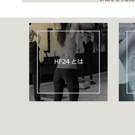
イスに座ったまま
行えるので仕事の休憩時間や
家事の空き時間に気軽に行えます。
目が疲れ始める
20分毎に20秒程
遠くを見たり
目を閉じるたりすることで短時間で回復していきます。
１時間目を使った場合は５分～10分程
休憩し
疲労をためない様にしていきましょう!!