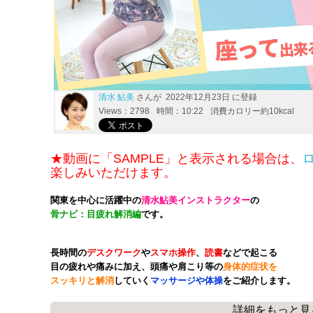
清水 鮎美
さんが 2022年12月23日 に登録
Views：2798
時間：10:22
消費カロリー約10kcal
★動画に「SAMPLE」と表示される場合は、
楽しみいただけます。
関東を中心に活躍中の
清水鮎美インストラクター
の
骨ナビ：目疲れ解消編
です。
長時間の
デスクワーク
や
スマホ操作
、
読書
などで起こる
目の疲れや痛みに加え、頭痛や肩こり等の
身体的症状を
スッキリと解消
していく
マッサージや体操
をご紹介します。
詳細をもっと見