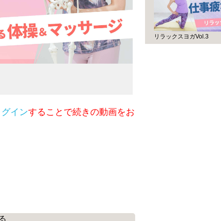
リラックスヨガVol.3
ログイン
することで続きの動画をお
る