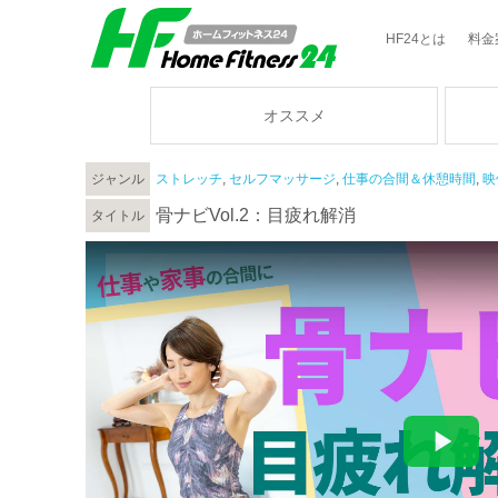
HF24とは
料金
オススメ
ジャンル
ストレッチ
,
セルフマッサージ
,
仕事の合間＆休憩時間
,
映
骨ナビVol.2：目疲れ解消
タイトル