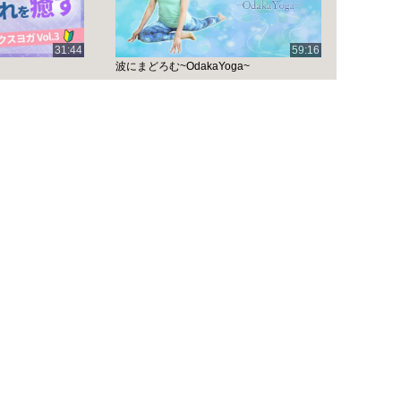
31:44
59:16
波にまどろむ~OdakaYoga~