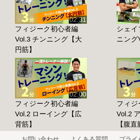
鍛えたい
筋肉を意識
することはとっても
す。
02:31
ポイントを抑えることで
短時間でも効果
フィジーク初心者編
シェイ
出来ます!!
Vol.3 チンニング【大
ニングV
円筋】
フィジーク選手として
優勝経験
もあり、
活躍されている
徳久大器トレーナー
にトレーニングの方
説して頂きました。
02:00
フィジーク初心者編
フィジ
せっかく時間を使うならより効果的に鍛
Vol.2 ローイング【広
Vol.
♪
背筋】
【腹直
今回は
バラフライ
を使い
大胸筋
を鍛えま
お問い合わせ
よくある質問
プライ