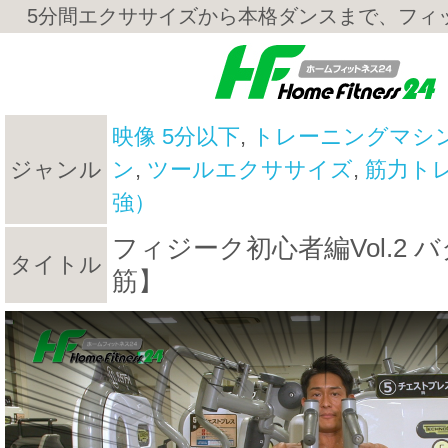
5分間エクササイズから本格ダンスまで、フィ
映像 5分以下
,
トレーニングマシ
ジャンル
ン
,
ツールエクササイズ
,
筋力ト
強）
フィジーク初心者編Vol.2 
タイトル
筋】