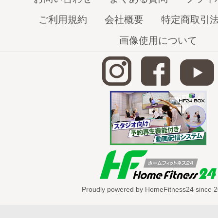
より大胸筋に効かせるためのポイントは
ご利用規約
会社概要
特定商取引
い』
!!
画像使用について
胸の谷間を作るイメージで行いましょう
フィジーク初心者編Vol.2のダイジェス
フィジークとは？?
鍛え上げた筋肉に加え、顔や髪型なども
ランスが重要視される競技です。
ボディビルとは異なり日本では始まった
Proudly powered by HomeFitness24 since 2
ーですが、
女性の
フィットネス・ビキニ
と同様、人