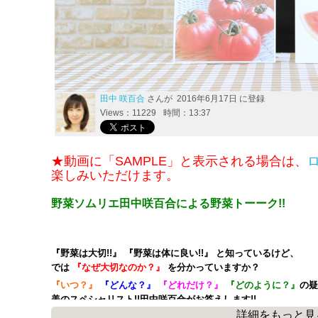
田中 咲百合
さんが 2016年6月17日 に登録
Views：11229
時間：13:37
★動画に「SAMPLE」と表示される場合は、
楽しみいただけます。
野菜ソムリエ田中咲百合による野菜トーーク!!
『野菜は大切!!』 『野菜は体に良い!!』 と知っているけど、
では
『なぜ大切なのか？』
を分かっていますか？
『いつ？』
『どんな？』
『どれだけ？』
『どのように？』
の疑
美のスペシャリスト!!田中咲百合がお答えします!!
詳細をもっと見