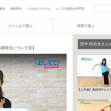
案内
福利厚生
ジム向けシステム
シニア介護向け(PDF)
ジャンルで選ぶ
時間で選ぶ
田中 咲百合さん
：調理法について②】
【上半身】美BODYエクササイ