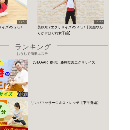
03:59
06:56
Vol.2 6/7
美BODYエクササイズVol.4 5/7【笑顔やわ
らか☆ほぐれ女子編】
ランキング
おうちで簡単エステ
【STAAART提供】膝痛改善エクササイズ
17:22
リンパマッサージ＆ストレッチ【下半身編】