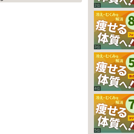
2位
があるのかを
3位
4位
5位