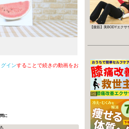
【腹筋】美BODYエクササイズ
ログイン
することで続きの動画をお
1位
問に
る