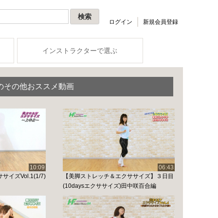
ログイン
新規会員登録
インストラクターで選ぶ
のその他おススメ動画
10:09
06:43
ズVol.1(1/7)
【美脚ストレッチ＆エクササイズ】３日目
(10daysエクササイズ)田中咲百合編