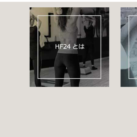
＊栄養について
http://home-fitness24.jp/3532
Ｑ：野菜と肉・魚の比率は？
Ｑ：野菜の食物繊維
Ｑ：緑黄色野菜と淡色野菜の違い
Ｑ：野菜と果物の糖分摂取量は？
Ｑ：市販の野菜ジュースは体に良いの？
＊調理法について①
http://home-fitness24.jp/3533
Ｑ：ダイエットレシピ
Ｑ：疲労回復レシピ
Ｑ：気分が明るくなるレシピ
Ｑ：風邪気味レシピ
Ｑ：便秘解消レシピ
Ｑ：美肌レシピ
＊調理法について②