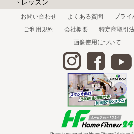
トレッスン
ロックする（鍵をかける）という言葉から
をロックするダンスです。
お問い合わせ
よくある質問
プライ
任意のタイミングでかっちりと止まります
ご利用規約
会社概要
特定商取引
ロックダンスを考案したのはドン・キャン
画像使用について
は当時流行していたダンスを滑らかに行う
振付を考えながら踊るその様子が、ロック
ルとなりロックダンスが誕生しました。
また、ロックダンスの代表的な動きの中に
さすポイントという動きがありますが、
この動きは彼が観客から笑われた時に、指
であると言われています。
ロック（Lock)という独特の止まる動作を
ら
Proudly powered by HomeFitness24 since 2