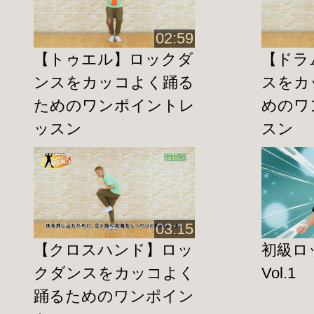
この機会に是非ご覧下さい♪
02:59
第10回の内容は、
スキーターラビット
で
【トゥエル】ロックダ
【ドラ
スキーターラビットはロックダンスによ
ンスをカッコよく踊る
スをカ
かなりカッコいいステップです！
ためのワンポイントレ
めのワ
足の動きに不安がある方は、諦めずに何
ッスン
スン
習を行いましょう。
これまでのワンポイントレッスンをマス
初級ロックダンスでコンビネーションを
う！
03:15
◆YouTubeのダイジェストは
こちら
！
【クロスハンド】ロッ
初級ロ
クダンスをカッコよく
Vol.1
踊るためのワンポイン
ロックダンス(Locking、Lockin’、ロッ