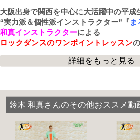
大阪出身で関西を中心に大活躍中の平成
“実力派＆個性派インストラクター”『
ま
和真インストラクター
による
ロックダンスのワンポイントレッスン
詳細をもっと見る
これからロックダンスを始める人はもち
今まで何となくロックダンスを踊ってい
で
丁寧な説明でしっかりとフォローしてい
鈴木 和真さんのその他おススメ動
ワンポイントレッスンは全部で１０本！
リズム取りダウン、アップ、ポイント、
でない方でもご覧頂ける内容
です。