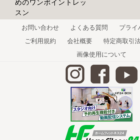
めのワンポイントレッ
スン
ロックダンス(Locking、Lockin’、ロッ
ロックする（鍵をかける）という言葉から
お問い合わせ
よくある質問
プライ
をロックするダンスです。
ご利用規約
会社概要
特定商取引
任意のタイミングでかっちりと止まります
画像使用について
ロックダンスを考案したのはドン・キャン
は当時流行していたダンスを滑らかに行う
振付を考えながら踊るその様子が、ロック
ルとなりロックダンスが誕生しました。
また、ロックダンスの代表的な動きの中に
さすポイントという動きがありますが、
この動きは彼が観客から笑われた時に、指
であると言われています。
ロック（Lock)という独特の止まる動作を