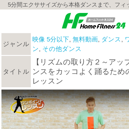
5分間エクササイズから本格ダンスまで、フィ
映像 5分以下
,
無料動画
,
ダンス
,
ジャンル
ン
,
その他ダンス
【リズムの取り方２～アッ
ンスをカッコよく踊るため
タイトル
レッスン