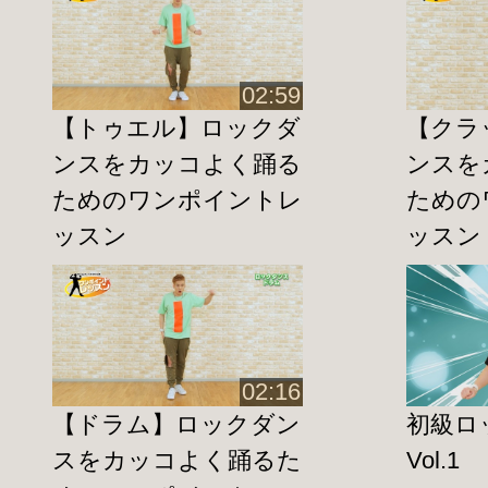
でない方でもご覧頂ける内容
です。
この機会に是非ご覧下さい♪
02:59
第２回の内容は、
リズムの取り方～アッ
【トゥエル】ロックダ
【クラ
ダウン同様アップのリズムの取り方は様
ンスをカッコよく踊る
ンスを
つダンスの基本です。
ためのワンポイントレ
ための
しっかりとマスターすることで、カッコ
ッスン
ッスン
できます。
また、ロックダンスの独特の動きの見栄
に、
首や胸の動きもしっかりとつけて行える
02:16
う。
【ドラム】ロックダン
初級ロ
◆YouTubeのダイジェストは
こちら
！
スをカッコよく踊るた
Vol.1