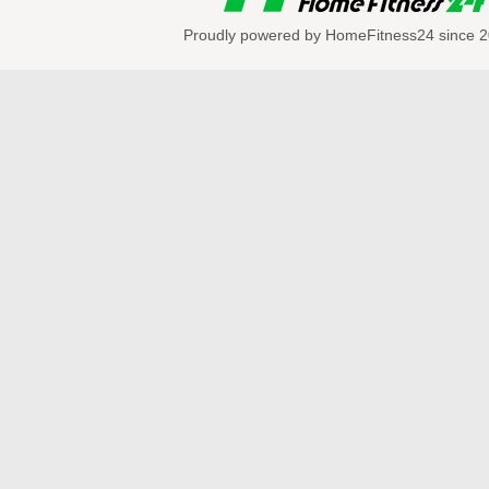
ら
Proudly powered by HomeFitness24 since 2
LOCKIN'(ロッキン）やLOCKING（ロッ
スと呼ばれるようになりました。
★ロックダンスをカッコよく踊るためのワ
一覧
【リズムの取り方１～ダウン～】
http://home-fitness24.jp/3344
【リズムの取り方２～アップ～】
http://home-fitness24.jp/3345
※現在表示
【ポイント】
http://home-fitness24.jp/3347
【ロッキング】