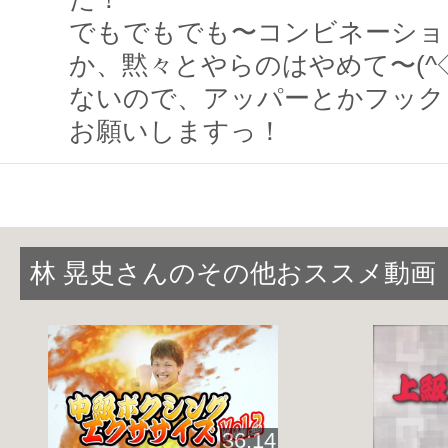
～(^^♪
でもでもでも〜コンビネーショ
か、黙々とやらのはやめて〜(^◇
ないので、アッパーとかフック
燃焼に特化しているため、最後のクール
お願いしますっ！
め!!
各自ストレッチを追加して、
しっかり体
しょう!!
林 晃史さんのその他おススメ動画
36:14