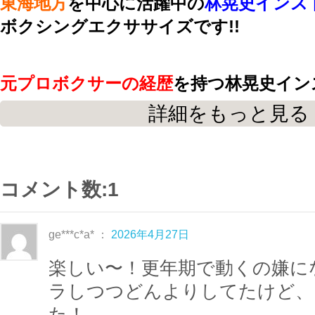
東海地方
を中心に活躍中の
林晃史インス
ボクシングエクササイズです!!
元プロボクサーの経歴
を持つ林晃史イン
ではの
詳細をもっと見る
リズミカルにパンチを打つ
気持ち良さ
に
なし♬
コメント数:1
今回は、燃焼レベル『
鬼ハード級
』の動
間、
滝汗必死の追いこみ系
の内容です。
ge***c*a* ：
2026年4月27日
各パート10分程度あり、しっかり燃焼
楽しい〜！更年期で動くの嫌に
焼効果
も
体力向上効果
もをバッチリ★
ラしつつどんよりしてたけど、
最後までやり切れたときの達成感はなか
た！