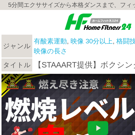
5分間エクササイズから本格ダンスまで、フィ
有酸素運動
,
映像 30分以上
,
格闘
ジャンル
映像の長さ
【STAAART提供】ボクシ
タイトル