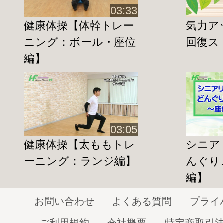
【足の付け根】簡単ストレッチVol.1（3/5）は
こちら
03:33
健康体操【体幹トレー
気力ア
【もも裏とおしり】簡単ストレッチVol.1（4/5）は
こちら
ニング：ボール・座位
回復ス
【胸と背中】簡単ストレッチVol.1（5/5）は
こちら
編】
【５セット】簡単ストレッチVol.1（全編）は
こちら
03:05
健康体操【太ももトレ
シニア
ーニング：ランジ編】
んぐり
編】
お問い合わせ
よくある質問
プライ
ご利用規約
会社概要
特定商取引