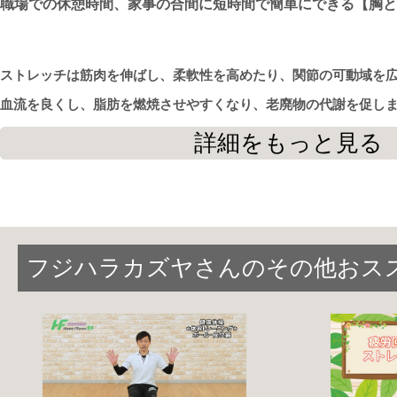
職場での休憩時間、家事の合間に
短時間
で簡単にできる【胸と
ストレッチは筋肉を伸ばし、柔軟性を高めたり、関節の可動域を
血流を良くし、脂肪を燃焼させやすくなり、老廃物の代謝を促し
詳細をもっと見る
また寝つきが良くなり、疲れが取れやすくなります。
デスクワークの方や子育て中のママさんなど、運動不足は心身
ん。
フジハラカズヤさんのその他おス
日頃のストレス発散も兼ねて、まずは〇分！と決めて運動を始
【首と肩】簡単ストレッチVol.1（1/5）は
こちら
【ふくらはぎとアキレス腱】簡単ストレッチVol.1（2/5）は
こ