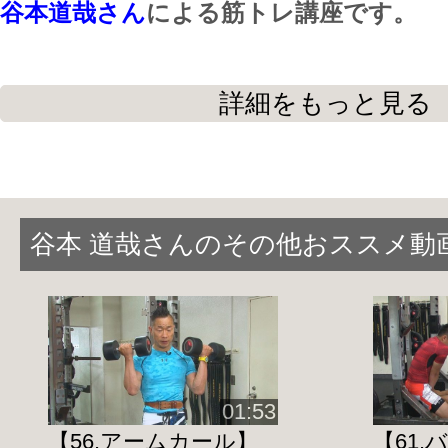
谷本道哉さん
による筋トレ講座です。
■こちらの動画は、株式会社保安企画が
詳細をもっと見る
HomeFitness24の姉妹サイト【JAS
アスリートサポートプログラム）】から
中高生向けの、賢く強くなる・上手くな
谷本 道哉さんのその他おススメ動
ーニングシリーズですが、
効かせたい筋肉にピンポイントでアプロ
ので
特に
筋トレに興味のある方・かっこいい
性
におすすめです。
01:53
【56.アームカール】
【61