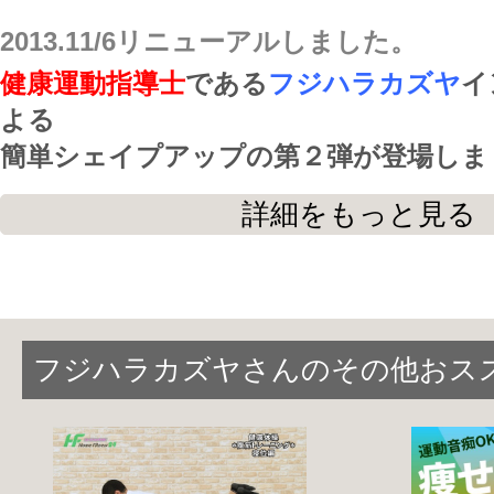
2013.11/6リニューアルしました。
健康運動指導士
である
フジハラカズヤ
イ
よる
簡単シェイプアップの第２弾が登場しま
詳細をもっと見る
家事の合間
や
仕事の休憩時間
に
お気軽に行って頂ける内容ばかりを集め
フジハラカズヤさんのその他おス
二の腕
、
背中
、
内もも
、
お尻
（後ろと横
ップが収録されています。