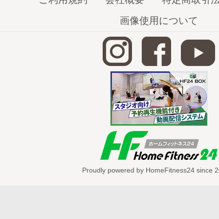
http://home-fitness24.jp/389
※現在再
【背中】簡単シェイプアップVol.2（2/5
画像使用について
http://home-fitness24.jp/391
【内もも】簡単シェイプアップVol.2（3/
http://home-fitness24.jp/393
【お尻1（お尻の後ろ側）】簡単シェイ
Vol.2（4/5）
http://home-fitness24.jp/398
【お尻2（お尻の横側）】簡単シェイプアップ
http://home-fitness24.jp/405
Proudly powered by HomeFitness24 since 2