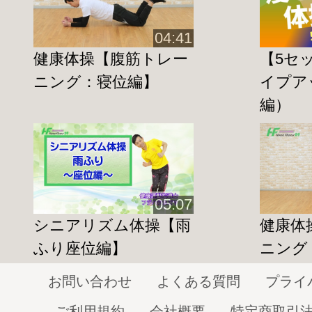
若い方
から
お年寄り
の方まで行って頂け
ります。
04:41
是非行ってみて下さいね！
健康体操【腹筋トレー
【5セ
ニング：寝位編】
イプアッ
※一部、安定感のあるイスやペットボト
編）
ンで代用化）が必要な場合があります。
YouTubeのダイジェスト動画は
こちら
05:07
シニアリズム体操【雨
健康体
【５セット】簡単シェイプアップVol.2
ふり座位編】
ニング
http://home-fitness24.jp/355
お問い合わせ
よくある質問
プライ
【二の腕】簡単シェイプアップVol.2（1/
ご利用規約
会社概要
特定商取引