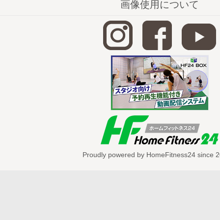
画像使用について
脳がエネルギーを使わせまいとするため
く
、お仕事や勉強をしていても
集中でき
す。
一回の食事のエネルギーも
必要以上に取
とになり、結果太りやすくなります
ので
する習慣を身につけたいですね★
YouTubeのダイジェスト動画は
こちら
Proudly powered by HomeFitness24 since 2
こちらもオススメです★
【肩こり＆首周り】朝のストレッチVol.
エクササイズです。