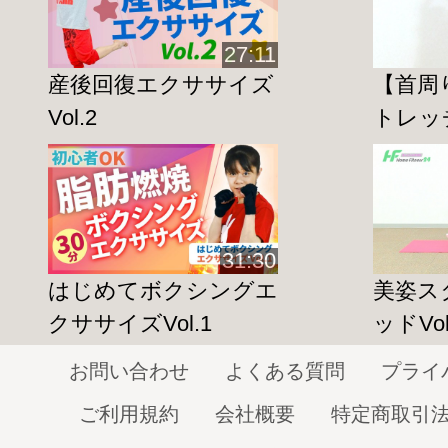
自律神経の働きが正常に行われないと、
集中力の乱れ・イライラなどの鬱状態に
27:11
ます。
産後回復エクササイズ
【首周
朝の目覚めがスッキリしない方はぜひお
Vol.2
トレッチ
また朝ごはんを食べる前の運動は、
１日
焼効果が高い時間帯
であると言われてい
目覚めがスッキリするだけでなく、胃腸
31:30
はじめてボクシングエ
美姿ス
が活性化され、朝食の消化の働きも向上
クササイズVol.1
ッドVol
まれに
「朝食を抜く」
方がいらっしゃい
お問い合わせ
よくある質問
プライ
からエネルギーを摂取しないことで、体
ご利用規約
会社概要
特定商取引
ます。