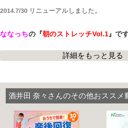
2014.7/30 リニューアルしました。
ななっち
の
『
朝のストレッチVol.1
』
です
詳細をもっと見る
朝から体を動かして、目覚めをスッキリ
寝起きの硬くなっている筋肉をほぐしま
り
と
首周り
です。
酒井田 奈々さんのその他おススメ
お休みモードの副交感神経優位から、活
経優位へと切り替えやすくするための負
行います。