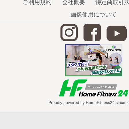
Ｑ：野菜の保存方法について
ご利用規約
会社概要
特定商取引
Ｑ：子供の野菜嫌いを直すには？
画像使用について
Ｑ：なぜ野菜ソムリエになったの？
＊栄養について
http://home-fitness24.jp/3532
※表示中の動
Ｑ：野菜と肉・魚の比率は？
Ｑ：野菜の食物繊維
Ｑ：緑黄色野菜と淡色野菜の違い
Ｑ：野菜と果物の糖分摂取量は？
Proudly powered by HomeFitness24 since 2
Ｑ：市販の野菜ジュースは体に良いの？