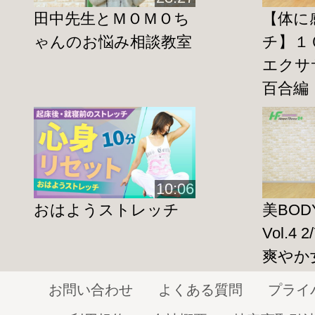
普段何気なく食べている野菜も
どんな栄
田中先生とＭＯＭＯち
【体に
効果
があるのかを
ゃんのお悩み相談教室
チ】１０
知っていればもっと食べるのが楽しくな
エクサ
百合編
この動画を見て今までの食生活、これか
きっかけにして下さいね。
◇野菜トークメニュー◇
10:06
＊野菜はどうして必要？
おはようストレッチ
美BO
http://home-fitness24.jp/3531
Vol.4
Ｑ：野菜は何で必要なの？
爽やか
Ｑ：新鮮な野菜の見分け方
お問い合わせ
よくある質問
プライ
Ｑ：野菜の賞味期限はいつ？