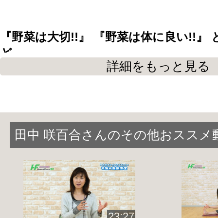
『野菜は大切!!』 『野菜は体に良い!!』
ど、
詳細をもっと見る
では
『なぜ大切なのか？』
を分かって
『いつ？』
『どんな？』
『どれだけ？
に？』
の疑問に
美のスペシャリスト!!田中咲百合がお答え
田中 咲百合さんのその他おススメ
野菜を食べるとどんな効果があるの？
野菜を食べないとどうなるの？
野菜ならなんでもいいの？
23:27