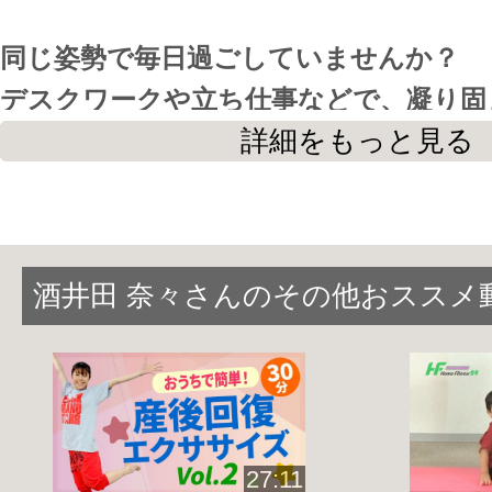
同じ姿勢で毎日過ごしていませんか？
デスクワークや立ち仕事などで、凝り固
すことで
血行
を良くし、
代謝
を上げてい
詳細をもっと見る
約10分程度の短時間エクササイズで、
背
盤・股関節周辺
を整えます。
酒井田 奈々さんのその他おススメ
背骨や骨盤の
歪みを調整
しながらリンパ
節周辺をほぐし、足の
むくみ
を取り除き
また肩甲骨を動かすことは、
冷えの改善
礎代謝の向上
にもつながります。
27:11