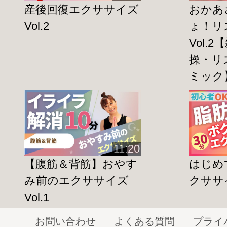
猫背や反り腰の方は、一点に負担がかか
産後回復エクササイズ
おかあ
め、
腰痛
や
肩こり
を引き起こす原因とな
Vol.2
ょ！リ
また猫背により内臓器官が押しつぶされ
Vol.
代謝
も悪くなります。
操・リ
もちろん姿勢を美しくすることで、
見た
ミック
ても良くなります
。
呼吸とともに股関節周辺を動かして、歪
リンパの流れを促し、むくみをスッキリ
11:20
【腹筋＆背筋】おやす
はじめ
み前のエクササイズ
クササイ
「運動不足は分かっているけど自分に使
Vol.1
方におすすめの短時間エクササイズです
お問い合わせ
よくある質問
プライ